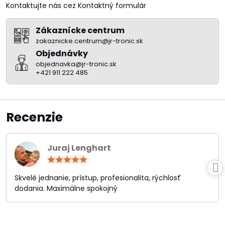
Kontaktujte nás cez Kontaktný formulár
Zákaznícke centrum
zakaznicke.centrum@jr-tronic.sk
Objednávky
objednavka@jr-tronic.sk
+421 911 222 485
Recenzie
Juraj Lenghart
Hodnotenie:
5
/
Skvelé jednanie, prístup, profesionalita, rýchlosť
5
dodania. Maximálne spokojný