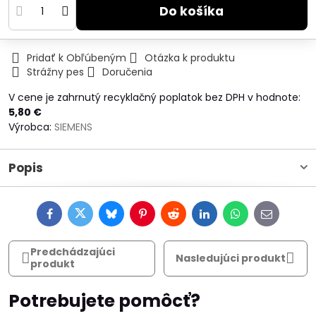
Do košíka
Pridať k Obľúbeným
Otázka k produktu
Strážny pes
Doručenia
V cene je zahrnutý recyklačný poplatok bez DPH v hodnote:
5,80 €
Výrobca:
SIEMENS
Popis
Facebook
Twitter
Bluesky
Pinterest
Reddit
LinkedIn
WhatsApp
E-
mail
Predchádzajúci
Nasledujúci produkt
produkt
Potrebujete pomôcť?