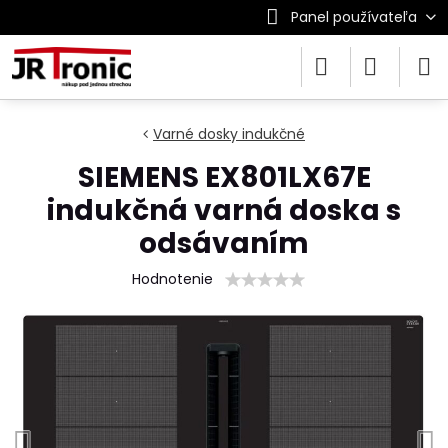
Panel používateľa
Varné dosky indukčné
SIEMENS EX801LX67E
indukčná varná doska s
odsávaním
Hodnotenie