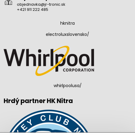
objednavka@jr-tronic.sk
+421 911 222 485
hknitra
electroluxslovensko/
whirlpoolusa/
Hrdý partner HK Nitra