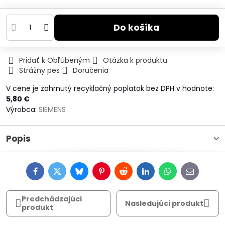
Do košíka
Pridať k Obľúbeným
Otázka k produktu
Strážny pes
Doručenia
V cene je zahrnutý recyklačný poplatok bez DPH v hodnote:
5,80 €
Výrobca:
SIEMENS
Popis
Facebook
Twitter
Bluesky
Pinterest
Reddit
LinkedIn
WhatsApp
E-
mail
Predchádzajúci
Nasledujúci produkt
produkt