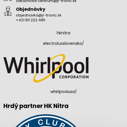
zakaznicke.centrum@jr-tronic.sk
Objednávky
objednavka@jr-tronic.sk
+421 911 222 485
hknitra
electroluxslovensko/
whirlpoolusa/
Hrdý partner HK Nitra