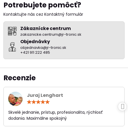
Potrebujete pomôcť?
Kontaktujte nás cez Kontaktný formulár
Zákaznícke centrum
zakaznicke.centrum@jr-tronic.sk
Objednávky
objednavka@jr-tronic.sk
+421 911 222 485
Recenzie
Juraj Lenghart
Hodnotenie:
5
/
Skvelé jednanie, prístup, profesionalita, rýchlosť
5
dodania. Maximálne spokojný