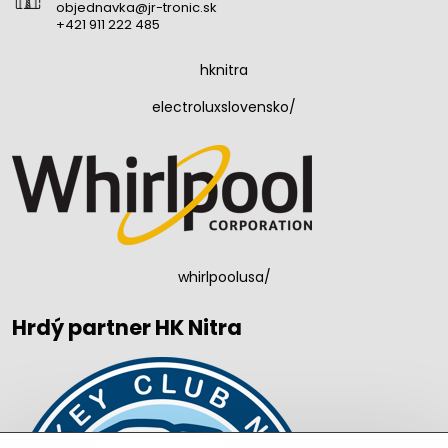
objednavka@jr-tronic.sk
+421 911 222 485
hknitra
electroluxslovensko/
whirlpoolusa/
Hrdý partner HK Nitra