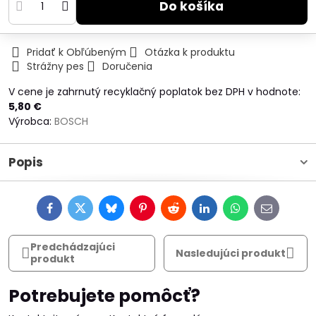
Do košíka
Pridať k Obľúbeným
Otázka k produktu
Strážny pes
Doručenia
V cene je zahrnutý recyklačný poplatok bez DPH v hodnote:
5,80 €
Výrobca:
BOSCH
Popis
Facebook
Twitter
Bluesky
Pinterest
Reddit
LinkedIn
WhatsApp
E-
mail
Predchádzajúci
Nasledujúci produkt
produkt
Potrebujete pomôcť?