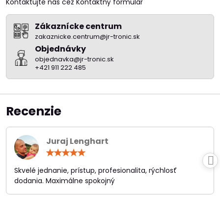
Kontaktujte nás cez Kontaktný formulár
Zákaznícke centrum
zakaznicke.centrum@jr-tronic.sk
Objednávky
objednavka@jr-tronic.sk
+421 911 222 485
Recenzie
Juraj Lenghart
Hodnotenie:
5
/
Skvelé jednanie, prístup, profesionalita, rýchlosť
5
dodania. Maximálne spokojný