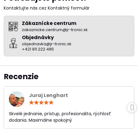
Kontaktujte nás cez Kontaktný formulár
Zákaznícke centrum
zakaznicke.centrum@jr-tronic.sk
Objednávky
objednavka@jr-tronic.sk
+421 911 222 485
Recenzie
Juraj Lenghart
Hodnotenie:
5
/
Skvelé jednanie, prístup, profesionalita, rýchlosť
5
dodania. Maximálne spokojný