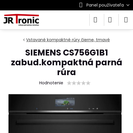
Panel používateľa
Vstavané kompaktné rúry čierne, tmavé
SIEMENS CS756G1B1
zabud.kompaktná parná
rúra
Hodnotenie