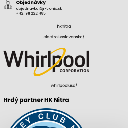
Objednávky
objednavka@jr-tronic.sk
+421 911 222 485
hknitra
electroluxslovensko/
whirlpoolusa/
Hrdý partner HK Nitra