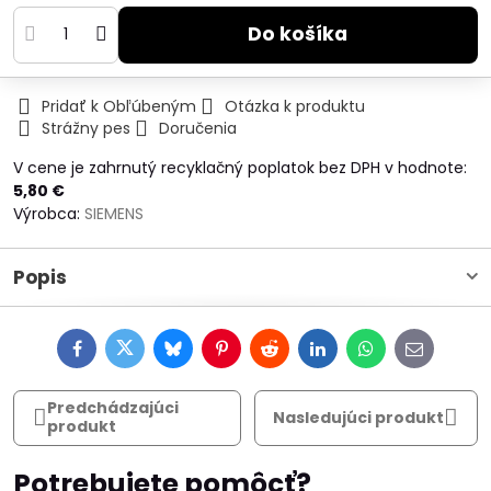
Do košíka
Pridať k Obľúbeným
Otázka k produktu
Strážny pes
Doručenia
V cene je zahrnutý recyklačný poplatok bez DPH v hodnote:
5,80 €
Výrobca:
SIEMENS
Popis
Facebook
Twitter
Bluesky
Pinterest
Reddit
LinkedIn
WhatsApp
E-
mail
Predchádzajúci
Nasledujúci produkt
produkt
Potrebujete pomôcť?