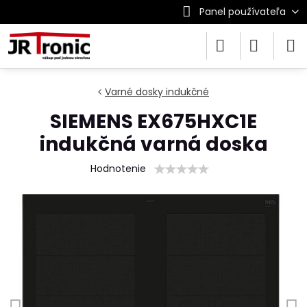
Panel používateľa
Varné dosky indukčné
SIEMENS EX675HXC1E
indukčná varná doska
Hodnotenie