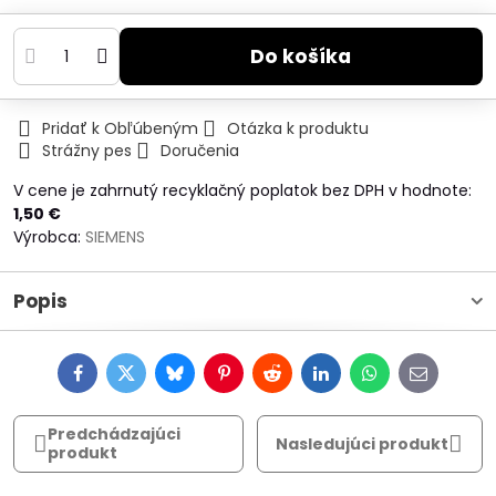
Do košíka
Pridať k Obľúbeným
Otázka k produktu
Strážny pes
Doručenia
V cene je zahrnutý recyklačný poplatok bez DPH v hodnote:
1,50 €
Výrobca:
SIEMENS
Popis
Facebook
Twitter
Bluesky
Pinterest
Reddit
LinkedIn
WhatsApp
E-
mail
Predchádzajúci
Nasledujúci produkt
produkt