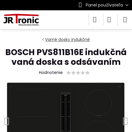
Panel používateľa
Varné dosky indukčné
BOSCH PVS811B16E indukčná
vaná doska s odsávaním
Hodnotenie