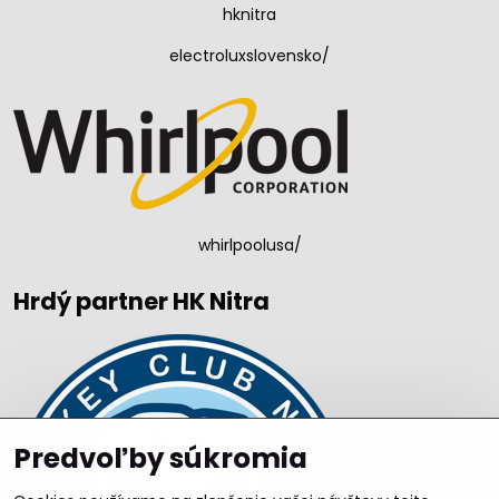
hknitra
electroluxslovensko/
whirlpoolusa/
Hrdý partner HK Nitra
Predvoľby súkromia