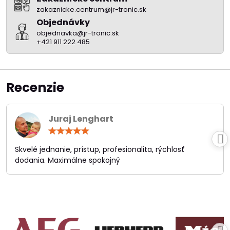
zakaznicke.centrum@jr-tronic.sk
Objednávky
objednavka@jr-tronic.sk
+421 911 222 485
Recenzie
Juraj Lenghart
Hodnotenie:
5
/
Skvelé jednanie, prístup, profesionalita, rýchlosť
5
dodania. Maximálne spokojný