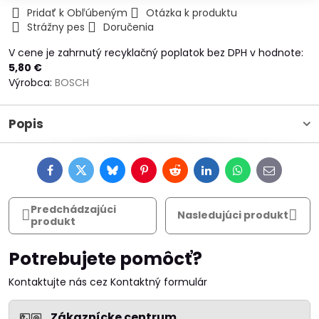
Pridať k Obľúbeným
Otázka k produktu
Strážny pes
Doručenia
V cene je zahrnutý recyklačný poplatok bez DPH v hodnote:
5,80 €
Výrobca:
BOSCH
Popis
Facebook
Twitter
Bluesky
Pinterest
Reddit
LinkedIn
WhatsApp
E-
mail
Predchádzajúci
Nasledujúci produkt
produkt
Potrebujete pomôcť?
Kontaktujte nás cez Kontaktný formulár
Zákaznícke centrum