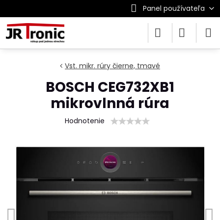
Panel používateľa
Vst. mikr. rúry čierne, tmavé
BOSCH CEG732XB1
mikrovlnná rúra
Hodnotenie