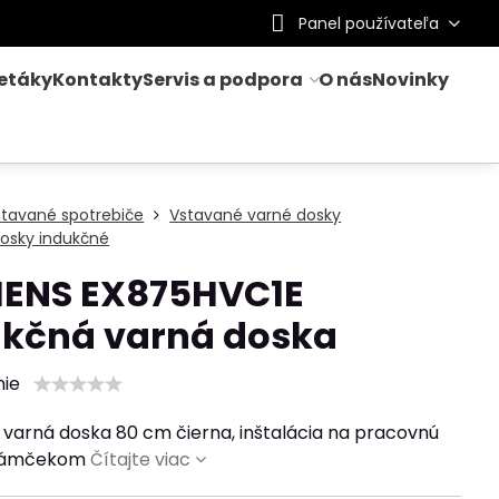
Panel používateľa
letáky
Kontakty
Servis a podpora
O nás
Novinky
stavané spotrebiče
Vstavané varné dosky
osky indukčné
MENS EX875HVC1E
ukčná varná doska
nie
 varná doska 80 cm čierna, inštalácia na pracovnú
 rámčekom
Čítajte viac