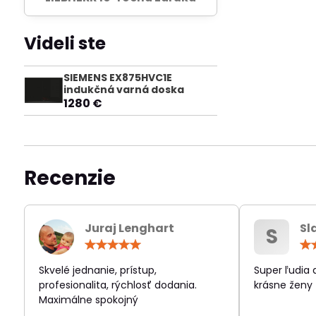
Videli ste
SIEMENS EX875HVC1E
indukčná varná doska
1280 €
Recenzie
Juraj Lenghart
Sl
S
Hodnotenie:
5
/
Skvelé jednanie, prístup,
Super ľudia
5
profesionalita, rýchlosť dodania.
krásne ženy
Maximálne spokojný