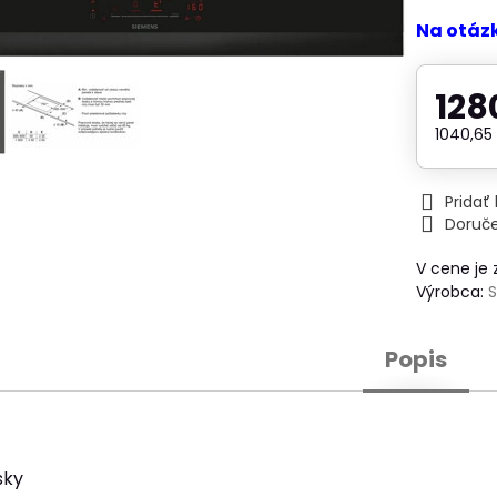
Na otáz
128
1040,6
Prida
Doruč
V cene je
Výrobca:
S
Popis
sky