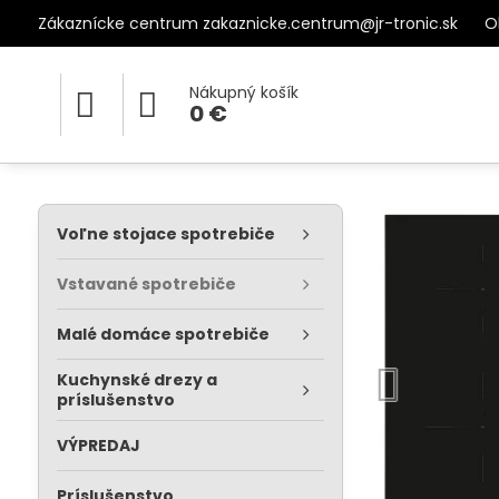
Zákaznícke centrum zakaznicke.centrum@jr-tronic.sk
O
Nákupný košík
0 €
Voľne stojace spotrebiče
Vstavané spotrebiče
Malé domáce spotrebiče
Kuchynské drezy a
príslušenstvo
VÝPREDAJ
Príslušenstvo