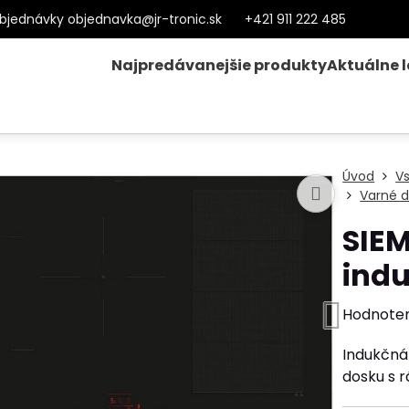
bjednávky objednavka@jr-tronic.sk
+421 911 222 485
Najpredávanejšie produkty
Aktuálne 
Úvod
V
Varné d
SIE
ind
Hodnote
Indukčná
dosku s