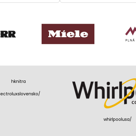
hknitra
lectroluxslovensko/
whirlpoolusa/