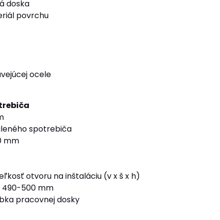
á doska
riál povrchu
vejúcej ocele
trebiča
m
leného spotrebiča
00 mm
kosť otvoru na inštaláciu (v x š x h)
 x 490-500 mm
bka pracovnej dosky