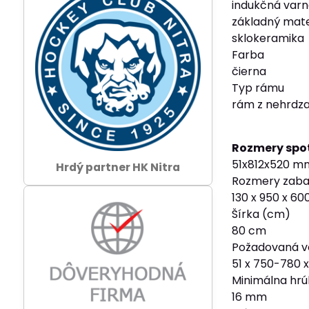
indukčná varn
základný mate
sklokeramika
Farba
čierna
Typ rámu
rám z nehrdza
Rozmery spo
51x812x520 m
Hrdý partner HK Nitra
Rozmery zaba
130 x 950 x 6
Šírka (cm)
80 cm
Požadovaná veľ
51 x 750-780
Minimálna hrú
16 mm