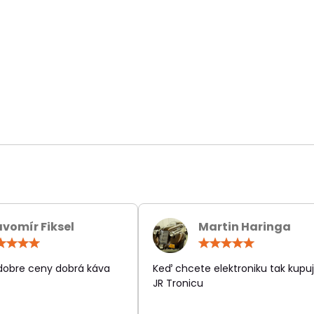
avomír Fiksel
Martin Haringa
Hodnotenie:
Hodn
5
5
/
/
 dobre ceny dobrá káva
Keď chcete elektroniku tak kupuj
5
5
JR Tronicu