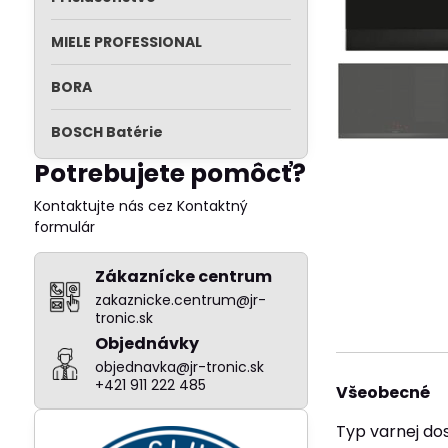
MIELE PROFESSIONAL
BORA
BOSCH Batérie
Potrebujete pomôcť?
Kontaktujte nás cez Kontaktný
formulár
Zákaznícke centrum
zakaznicke.centrum@jr-
tronic.sk
Objednávky
objednavka@jr-tronic.sk
+421 911 222 485
Všeobecné
Typ varnej do