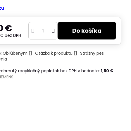
ku
0 €
Do košíka
5 €
bez DPH
ť k Obľúbeným
Otázka k produktu
Strážny pes
enia
 zahrnutý recyklačný poplatok bez DPH v hodnote:
1,50 €
IEMENS