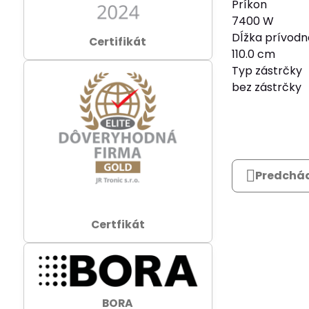
Príkon
7400 W
Dĺžka prívodn
Certifikát
110.0 cm
Typ zástrčky
bez zástrčky
Predchád
Certfikát
BORA