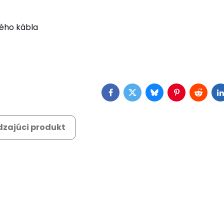
ého kábla
Facebook
Twitter
Bluesky
Pinterest
Reddit
L
zajúci produkt