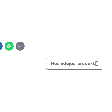
inkedIn
WhatsApp
E-
mail
Nasledujúci produkt