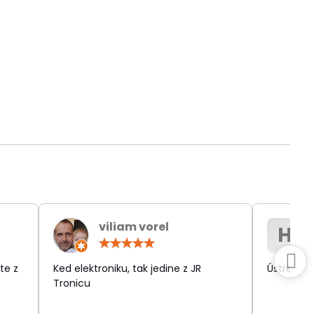
viliam vorel
H
otenie:
Hodnotenie:
5
/
te z
Ked elektroniku, tak jedine z JR
Ústretov
5
Tronicu