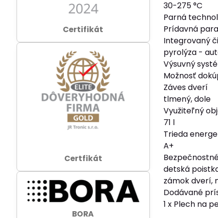
30-275 °C
Parná technol
Prídavná para
Certifikát
Integrovaný č
pyrolýza - au
Výsuvný syst
Možnosť dokúp
Záves dverí
tlmený, dole
Využiteľný ob
71 l
Trieda energet
A+
Bezpečnostné
Certfikát
detská poistk
zámok dverí, 
Dodávané prí
1 x Plech na p
BORA