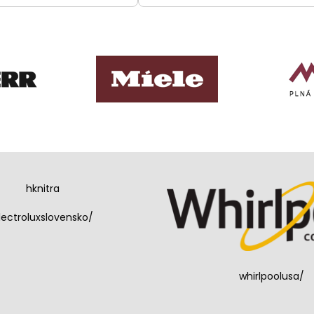
hknitra
lectroluxslovensko/
whirlpoolusa/