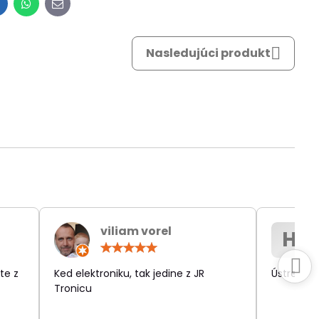
inkedIn
WhatsApp
E-
mail
Nasledujúci produkt
viliam vorel
H
otenie:
Hodnotenie:
5
/
te z
Ked elektroniku, tak jedine z JR
Ústretov
5
Tronicu