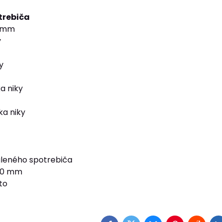
trebiča
 mm
y
y
a niky
ka niky
leného spotrebiča
690 mm
to