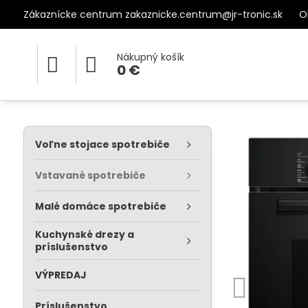
Zákaznícke centrum zakaznicke.centrum@jr-tronic.sk
O
Nákupný košík
0 €
Voľne stojace spotrebiče
Vstavané spotrebiče
Malé domáce spotrebiče
Kuchynské drezy a
príslušenstvo
VÝPREDAJ
Príslušenstvo