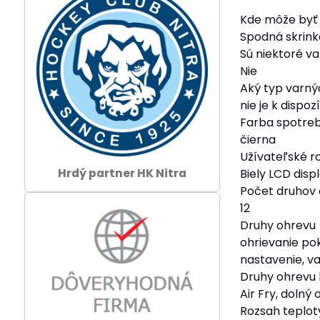
Kde môže byť 
Spodná skrinka
Sú niektoré v
Nie
Aký typ varný
nie je k dispozí
Farba spotre
čierna
Užívateľské r
Hrdý partner HK Nitra
Biely LCD disp
Počet druhov
12
Druhy ohrevu
ohrievanie pok
nastavenie, va
Druhy ohrevu 
Air Fry, dolný
Rozsah teplot