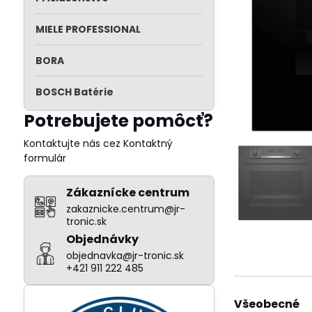
MIELE PROFESSIONAL
BORA
BOSCH Batérie
Potrebujete pomôcť?
Kontaktujte nás cez Kontaktný
formulár
Zákaznícke centrum
zakaznicke.centrum@jr-
tronic.sk
Objednávky
objednavka@jr-tronic.sk
+421 911 222 485
Všeobecné