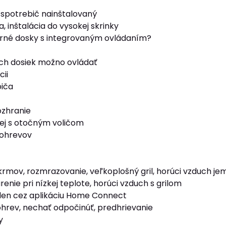
spotrebič nainštalovaný
, inštalácia do vysokej skrinky
arné dosky s integrovaným ovládaním?
ch dosiek možno ovládať
cii
biča
ozhranie
lej s otočným voličom
 ohrevov
rmov, rozmrazovanie, veľkoplošný gril, horúci vzduch jem
renie pri nízkej teplote, horúci vzduch s grilom
len cez aplikáciu Home Connect
 ohrev, nechať odpočinúť, predhrievanie
y