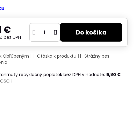
ku
1 €
Do košíka
 €
bez DPH
ť k Obľúbeným
Otázka k produktu
Strážny pes
enia
 zahrnutý recyklačný poplatok bez DPH v hodnote:
5,80 €
BOSCH