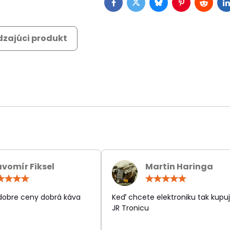
Facebook
Twitter
Bluesky
Pinterest
Reddit
L
zajúci produkt
avomír Fiksel
Martin Haringa
Hodnotenie:
Hodn
5
5
/
/
 dobre ceny dobrá káva
Keď chcete elektroniku tak kupuj
5
5
JR Tronicu