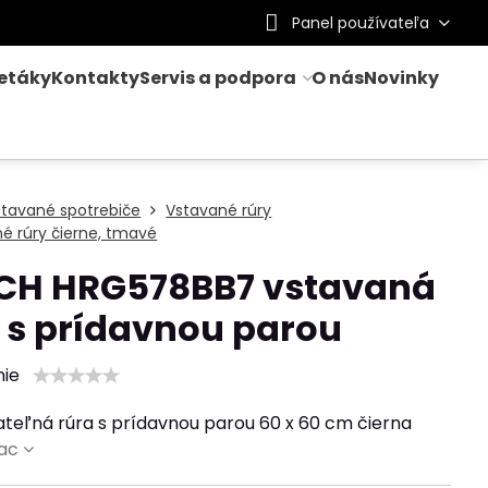
Panel používateľa
letáky
Kontakty
Servis a podpora
O nás
Novinky
stavané spotrebiče
Vstavané rúry
é rúry čierne, tmavé
CH HRG578BB7 vstavaná
 s prídavnou parou
nie
teľná rúra s prídavnou parou 60 x 60 cm čierna
iac