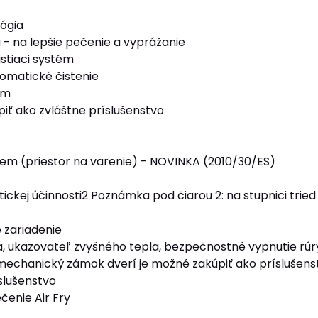
ógia
 - na lepšie pečenie a vyprážanie
istiaci systém
tomatické čistenie
ém
iť ako zvláštne príslušenstvo
jem (priestor na varenie) - NOVINKA (2010/30/ES)
ickej účinnosti2 Poznámka pod čiarou 2: na stupnici tried
 zariadenie
a, ukazovateľ zvyšného tepla, bezpečnostné vypnutie rúry
mechanický zámok dverí je možné zakúpiť ako príslušens
slušenstvo
ečenie Air Fry