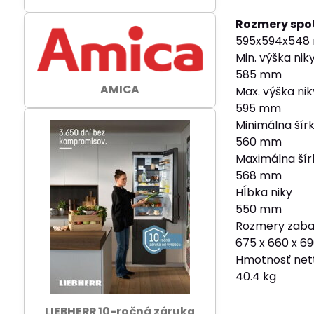
Rozmery spo
595x594x548
Min. výška nik
585 mm
AMICA
Max. výška nik
595 mm
Minimálna šírk
560 mm
Maximálna šír
568 mm
Hĺbka niky
550 mm
Rozmery zaba
675 x 660 x 
Hmotnosť net
40.4 kg
LIEBHERR 10-ročná záruka