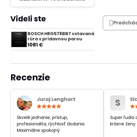
Videli ste
Predchád
BOSCH HRG578BB7 vstavaná
rúra s prídavnou parou
1081 €
Recenzie
Juraj Lenghart
Sl
S
Hodnotenie:
5
/
Skvelé jednanie, prístup,
Super ľudia
5
profesionalita, rýchlosť dodania.
krásne ženy
Maximálne spokojný