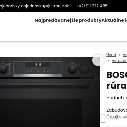
bjednávky objednavka@jr-tronic.sk
+421 911 222 485
Najpredávanejšie produkty
Aktuálne 
Úvod
V
Vstavan
BOS
rúra
Hodnote
Zabudova
Čítajte v