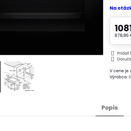
Na otáz
108
878,86
Prida
Doruč
V cene je
Výrobca:
Popis