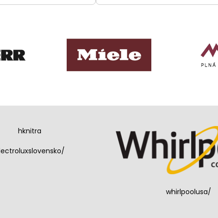
hknitra
lectroluxslovensko/
whirlpoolusa/