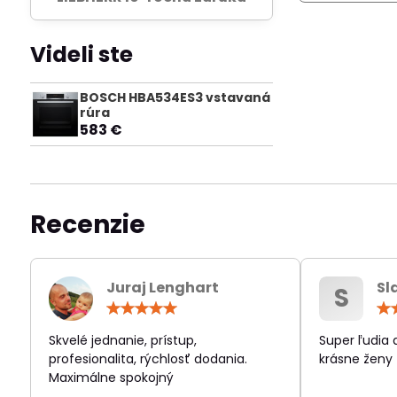
Videli ste
BOSCH HBA534ES3 vstavaná
rúra
583 €
Recenzie
Juraj Lenghart
Sl
S
Hodnotenie:
5
/
Skvelé jednanie, prístup,
Super ľudia
5
profesionalita, rýchlosť dodania.
krásne ženy
Maximálne spokojný