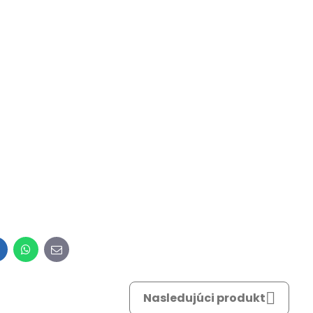
inkedIn
WhatsApp
E-
mail
Nasledujúci produkt