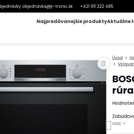
bjednávky objednavka@jr-tronic.sk
+421 911 222 485
Najpredávanejšie produkty
Aktuálne 
Úvod
V
Vstavan
BOS
rúra
Hodnote
Zabudova
viac