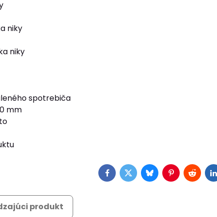
y
a niky
ka niky
leného spotrebiča
690 mm
to
uktu
Facebook
Twitter
Bluesky
Pinterest
Reddit
L
zajúci produkt