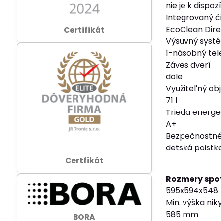
nie je k dispozí
Integrovaný č
EcoClean Dire
Certifikát
Výsuvný syst
1-násobný tel
Záves dverí
dole
Využiteľný ob
71 l
Trieda energet
A+
Bezpečnostné
detská poistk
Certfikát
Rozmery spo
595x594x548
Min. výška nik
585 mm
BORA