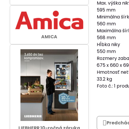
Max. výška nik
595 mm
Minimálna šírk
560 mm
Maximálna šír
AMICA
568 mm
Hĺbka niky
550 mm
Rozmery zaba
675 x 660 x 
Hmotnosť net
33.2 kg
Foto č.: 1 prod
Predchád
LIEBHERR 10-ročná záruka