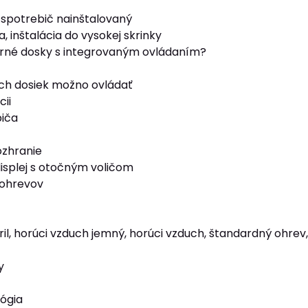
spotrebič nainštalovaný
, inštalácia do vysokej skrinky
arné dosky s integrovaným ovládaním?
ch dosiek možno ovládať
cii
biča
ozhranie
isplej s otočným voličom
 ohrevov
il, horúci vzduch jemný, horúci vzduch, štandardný ohrev,
y
ógia