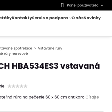
Panel používateľa
letáky
Kontakty
Servis a podpora
O nás
Novinky
stavané spotrebiče
Vstavané rúry
é rúry nerezové
CH HBA534ES3 vstavaná
nie
teľná rúra na pečenie 60 x 60 cm antikoro
Čítajte