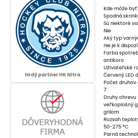
Kde môže byť 
Spodná skrinka
Sú niektoré v
Nie
Aký typ varný
nie je k dispozí
Farba spotre
antikoro
Užívateľské r
Hrdý partner HK Nitra
Červený LED d
Počet druhov
7
Druhy ohrevu
veľkoplošný gr
grilom
Rozsah teplot
50-275 °C
Parná technol