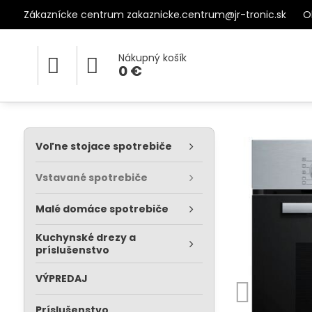
Zákaznícke centrum zakaznicke.centrum@jr-tronic.sk
O
Nákupný košík
0 €
Voľne stojace spotrebiče
Vstavané spotrebiče
Malé domáce spotrebiče
Kuchynské drezy a
príslušenstvo
VÝPREDAJ
Príslušenstvo