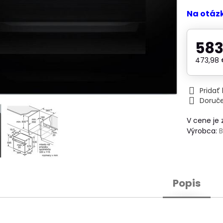
Na otáz
583
473,98
Prida
Doruč
V cene je
Výrobca:
Popis