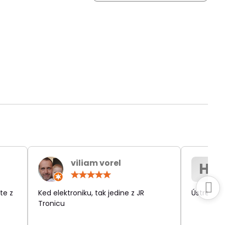
viliam vorel
H
otenie:
Hodnotenie:
5
/
te z
Ked elektroniku, tak jedine z JR
Ústretov
5
Tronicu