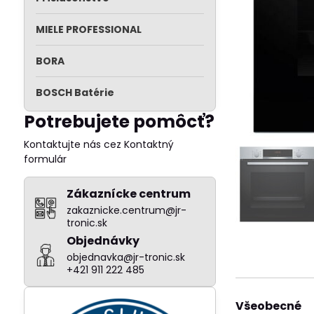
MIELE PROFESSIONAL
BORA
BOSCH Batérie
Potrebujete pomôcť?
Kontaktujte nás cez Kontaktný
formulár
Zákaznícke centrum
zakaznicke.centrum@jr-
tronic.sk
Objednávky
objednavka@jr-tronic.sk
+421 911 222 485
Všeobecné