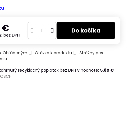
ku
 €
Do košíka
 €
bez DPH
ť k Obľúbeným
Otázka k produktu
Strážny pes
enia
 zahrnutý recyklačný poplatok bez DPH v hodnote:
5,80 €
BOSCH