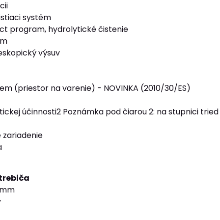
cii
istiaci systém
ct program, hydrolytické čistenie
ém
eskopický výsuv
jem (priestor na varenie) - NOVINKA (2010/30/ES)
ickej účinnosti2 Poznámka pod čiarou 2: na stupnici tried
 zariadenie
a
trebiča
 mm
y