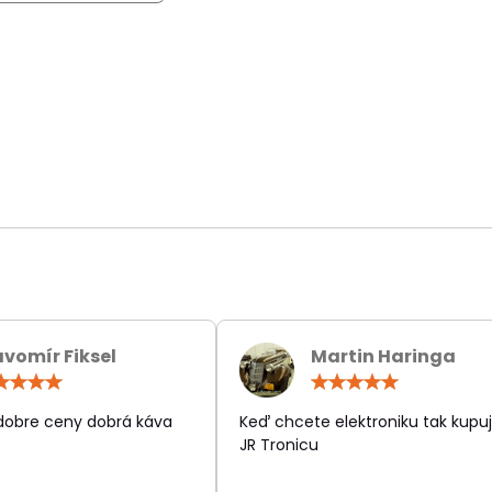
avomír Fiksel
Martin Haringa
Hodnotenie:
Hodn
5
5
/
/
 dobre ceny dobrá káva
Keď chcete elektroniku tak kupuj
5
5
JR Tronicu