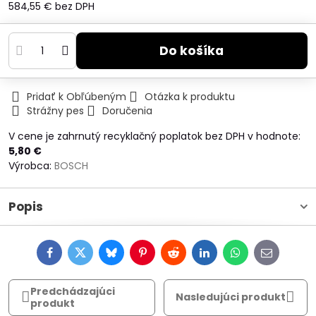
584,55 €
bez DPH
Do košíka
Pridať k Obľúbeným
Otázka k produktu
Strážny pes
Doručenia
V cene je zahrnutý recyklačný poplatok bez DPH v hodnote:
5,80 €
Výrobca:
BOSCH
Popis
Facebook
Twitter
Bluesky
Pinterest
Reddit
LinkedIn
WhatsApp
E-
mail
Predchádzajúci
Nasledujúci produkt
produkt