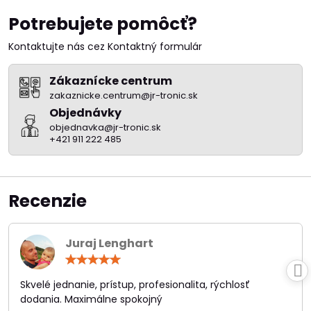
Potrebujete pomôcť?
Kontaktujte nás cez Kontaktný formulár
Zákaznícke centrum
zakaznicke.centrum@jr-tronic.sk
Objednávky
objednavka@jr-tronic.sk
+421 911 222 485
Recenzie
Juraj Lenghart
Hodnotenie:
5
/
Skvelé jednanie, prístup, profesionalita, rýchlosť
5
dodania. Maximálne spokojný