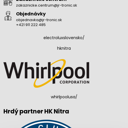
zakaznicke.centrum@jr-tronic.sk
Objednávky
objednavka@jr-tronic.sk
+421 911 222 485
electroluxslovensko/
hknitra
whirlpoolusa/
Hrdý partner HK Nitra