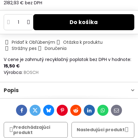
2182,93 €
bez DPH
Do košíka
Pridať k Obľúbeným
Otázka k produktu
Strážny pes
Doručenia
V cene je zahrnutý recyklačný poplatok bez DPH v hodnote:
15,50 €
Výrobca:
BOSCH
Popis
Facebook
Twitter
Bluesky
Pinterest
Reddit
LinkedIn
WhatsApp
E-
mail
Predchádzajúci
Nasledujúci produkt
produkt