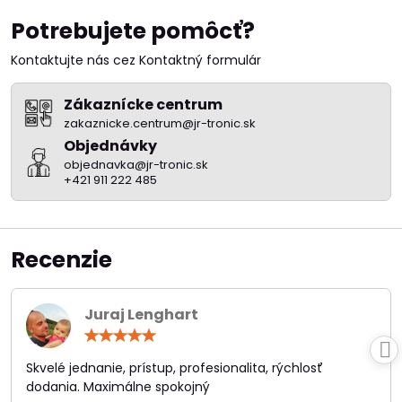
Potrebujete pomôcť?
Kontaktujte nás cez Kontaktný formulár
Zákaznícke centrum
zakaznicke.centrum@jr-tronic.sk
Objednávky
objednavka@jr-tronic.sk
+421 911 222 485
Recenzie
Juraj Lenghart
Hodnotenie:
5
/
Skvelé jednanie, prístup, profesionalita, rýchlosť
5
dodania. Maximálne spokojný