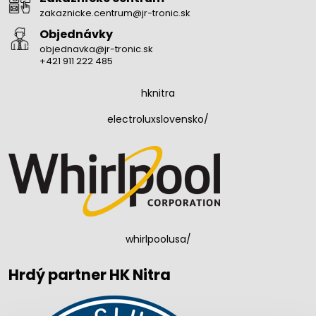
zakaznicke.centrum@jr-tronic.sk
Objednávky
objednavka@jr-tronic.sk
+421 911 222 485
hknitra
electroluxslovensko/
whirlpoolusa/
Hrdý partner HK Nitra