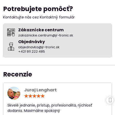
Potrebujete pomôcť?
Kontaktujte nás cez Kontaktný formulár
Zákaznícke centrum
zakaznicke.centrum@jr-tronic.sk
Objednávky
objednavka@jr-tronic.sk
+421 911 222 485
Recenzie
Juraj Lenghart
Hodnotenie:
5
/
Skvelé jednanie, prístup, profesionalita, rýchlosť
5
dodania. Maximálne spokojný