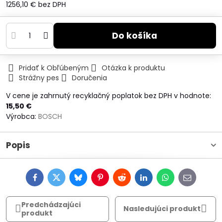
1256,10 €
bez DPH
Do košíka
Pridať k Obľúbeným
Otázka k produktu
Strážny pes
Doručenia
V cene je zahrnutý recyklačný poplatok bez DPH v hodnote:
15,50 €
Výrobca:
BOSCH
Popis
Facebook
Twitter
Bluesky
Pinterest
Reddit
LinkedIn
WhatsApp
E-
mail
Predchádzajúci
Nasledujúci produkt
produkt