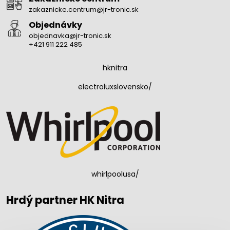
zakaznicke.centrum@jr-tronic.sk
Objednávky
objednavka@jr-tronic.sk
+421 911 222 485
hknitra
electroluxslovensko/
whirlpoolusa/
Hrdý partner HK Nitra