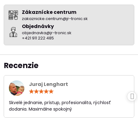
Zákaznícke centrum
zakaznicke.centrum@jr-tronic.sk
Objednávky
objednavka@jr-tronic.sk
+421 911 222 485
Recenzie
Juraj Lenghart
Hodnotenie:
5
/
Skvelé jednanie, prístup, profesionalita, rýchlosť
5
dodania. Maximálne spokojný