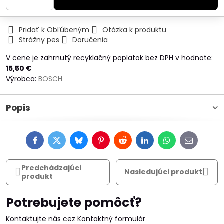
Pridať k Obľúbeným
Otázka k produktu
Strážny pes
Doručenia
V cene je zahrnutý recyklačný poplatok bez DPH v hodnote:
15,50 €
Výrobca:
BOSCH
Popis
Facebook
Twitter
Bluesky
Pinterest
Reddit
LinkedIn
WhatsApp
E-
mail
Predchádzajúci
Nasledujúci produkt
produkt
Potrebujete pomôcť?
Kontaktujte nás cez Kontaktný formulár