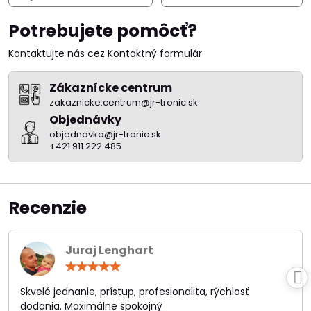
Potrebujete pomôcť?
Kontaktujte nás cez Kontaktný formulár
Zákaznícke centrum
zakaznicke.centrum@jr-tronic.sk
Objednávky
objednavka@jr-tronic.sk
+421 911 222 485
Recenzie
Juraj Lenghart
Hodnotenie:
5
/
Skvelé jednanie, prístup, profesionalita, rýchlosť
5
dodania. Maximálne spokojný