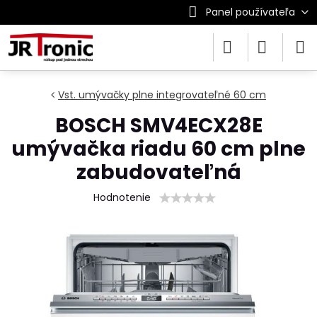
Panel používateľa
Vst. umývačky plne integrovateľné 60 cm
BOSCH SMV4ECX28E
umývačka riadu 60 cm plne
zabudovateľná
Hodnotenie