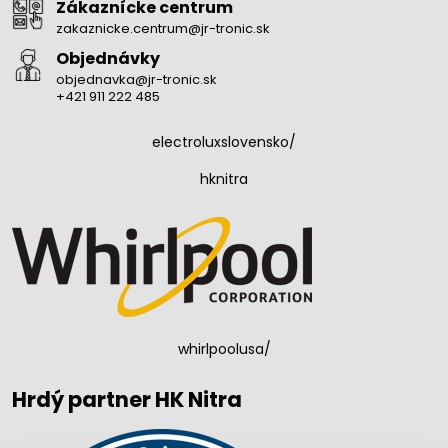
Zákaznícke centrum
zakaznicke.centrum@jr-tronic.sk
Objednávky
objednavka@jr-tronic.sk
+421 911 222 485
electroluxslovensko/
hknitra
whirlpoolusa/
Hrdý partner HK Nitra