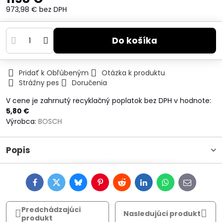
973,98 €
bez DPH
Do košíka
Pridať k Obľúbeným
Otázka k produktu
Strážny pes
Doručenia
V cene je zahrnutý recyklačný poplatok bez DPH v hodnote:
5,80 €
Výrobca:
BOSCH
Popis
Facebook
Twitter
Bluesky
Pinterest
Reddit
LinkedIn
WhatsApp
E-
mail
Predchádzajúci
Nasledujúci produkt
produkt