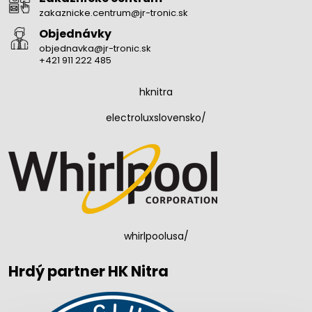
zakaznicke.centrum@jr-tronic.sk
Objednávky
objednavka@jr-tronic.sk
+421 911 222 485
hknitra
electroluxslovensko/
whirlpoolusa/
Hrdý partner HK Nitra