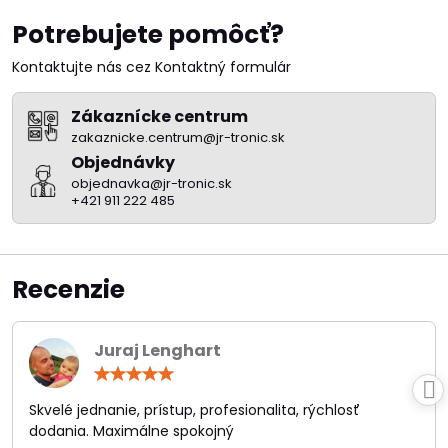
Potrebujete pomôcť?
Kontaktujte nás cez Kontaktný formulár
Zákaznícke centrum
zakaznicke.centrum@jr-tronic.sk
Objednávky
objednavka@jr-tronic.sk
+421 911 222 485
Recenzie
Juraj Lenghart
Hodnotenie:
5
/
Skvelé jednanie, prístup, profesionalita, rýchlosť
5
dodania. Maximálne spokojný