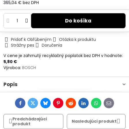
365,04 €
bez DPH
Do košíka
Pridať k Obľúbeným
Otázka k produktu
Strážny pes
Doručenia
V cene je zahrnutý recyklačný poplatok bez DPH v hodnote:
5,80 €
Výrobca:
BOSCH
Popis
Facebook
Twitter
Bluesky
Pinterest
Reddit
LinkedIn
WhatsApp
E-
mail
Predchádzajúci
Nasledujúci produkt
produkt