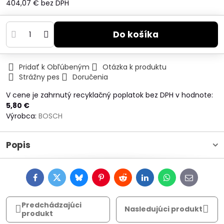
404,07 €
bez DPH
Do košíka
Pridať k Obľúbeným
Otázka k produktu
Strážny pes
Doručenia
V cene je zahrnutý recyklačný poplatok bez DPH v hodnote:
5,80 €
Výrobca:
BOSCH
Popis
Facebook
Twitter
Bluesky
Pinterest
Reddit
LinkedIn
WhatsApp
E-
mail
Predchádzajúci
Nasledujúci produkt
produkt