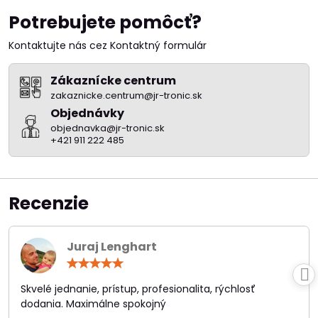
Potrebujete pomôcť?
Kontaktujte nás cez Kontaktný formulár
Zákaznícke centrum
zakaznicke.centrum@jr-tronic.sk
Objednávky
objednavka@jr-tronic.sk
+421 911 222 485
Recenzie
Juraj Lenghart
Hodnotenie:
5
/
Skvelé jednanie, prístup, profesionalita, rýchlosť
5
dodania. Maximálne spokojný