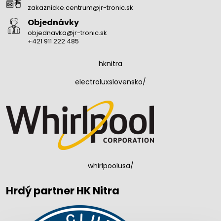
zakaznicke.centrum@jr-tronic.sk
Objednávky
objednavka@jr-tronic.sk
+421 911 222 485
hknitra
electroluxslovensko/
whirlpoolusa/
Hrdý partner HK Nitra