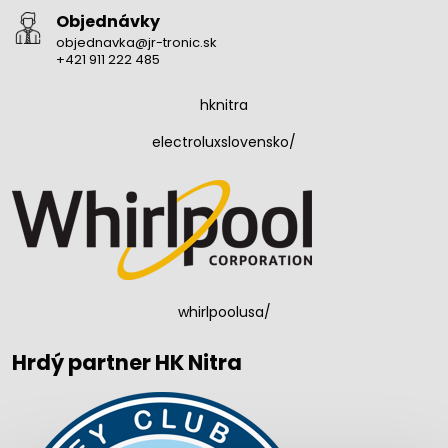
Objednávky
objednavka@jr-tronic.sk
+421 911 222 485
hknitra
electroluxslovensko/
whirlpoolusa/
Hrdý partner HK Nitra