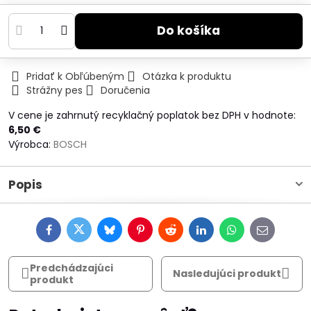
Do košíka
Pridať k Obľúbeným
Otázka k produktu
Strážny pes
Doručenia
V cene je zahrnutý recyklačný poplatok bez DPH v hodnote:
6,50 €
Výrobca:
BOSCH
Popis
Facebook
Twitter
Bluesky
Pinterest
Reddit
LinkedIn
WhatsApp
E-
mail
Predchádzajúci
Nasledujúci produkt
produkt