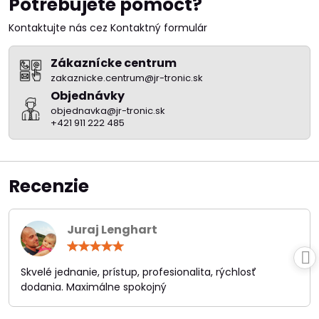
Potrebujete pomôcť?
Kontaktujte nás cez Kontaktný formulár
Zákaznícke centrum
zakaznicke.centrum@jr-tronic.sk
Objednávky
objednavka@jr-tronic.sk
+421 911 222 485
Recenzie
Juraj Lenghart
Hodnotenie:
5
/
Skvelé jednanie, prístup, profesionalita, rýchlosť
5
dodania. Maximálne spokojný