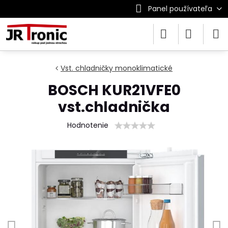
Panel používateľa
Vst. chladničky monoklimatické
BOSCH KUR21VFE0
vst.chladnička
Hodnotenie