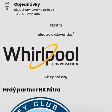
Objednávky
objednavka@jr-tronic.sk
+421 911 222 485
hknitra
electroluxslovensko/
whirlpoolusa/
Hrdý partner HK Nitra