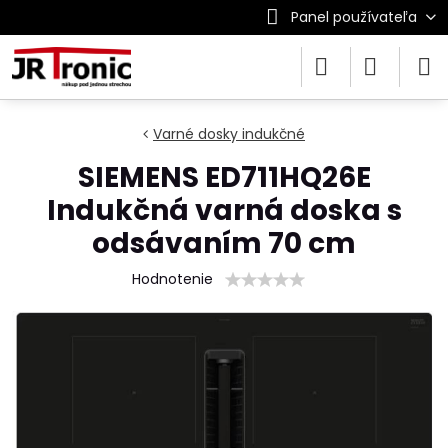
Panel používateľa
Varné dosky indukčné
SIEMENS ED711HQ26E
Indukčná varná doska s
odsávaním 70 cm
Hodnotenie