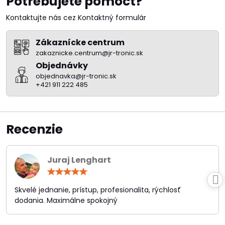
Potrebujete pomôcť?
Kontaktujte nás cez Kontaktný formulár
Zákaznícke centrum
zakaznicke.centrum@jr-tronic.sk
Objednávky
objednavka@jr-tronic.sk
+421 911 222 485
Recenzie
Juraj Lenghart
Hodnotenie:
5
/
Skvelé jednanie, prístup, profesionalita, rýchlosť
5
dodania. Maximálne spokojný