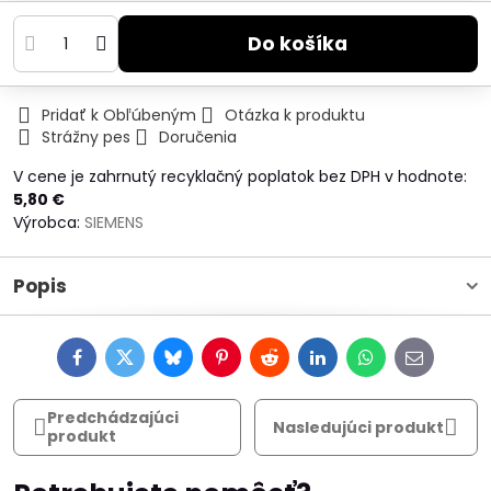
Do košíka
Pridať k Obľúbeným
Otázka k produktu
Strážny pes
Doručenia
V cene je zahrnutý recyklačný poplatok bez DPH v hodnote:
5,80 €
Výrobca:
SIEMENS
Popis
Facebook
Twitter
Bluesky
Pinterest
Reddit
LinkedIn
WhatsApp
E-
mail
Predchádzajúci
Nasledujúci produkt
produkt