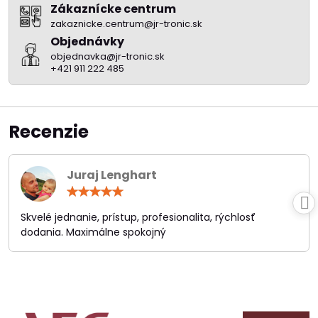
Zákaznícke centrum
zakaznicke.centrum@jr-tronic.sk
Objednávky
objednavka@jr-tronic.sk
+421 911 222 485
Recenzie
Juraj Lenghart
Hodnotenie:
5
/
Skvelé jednanie, prístup, profesionalita, rýchlosť
5
dodania. Maximálne spokojný