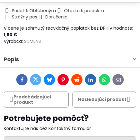
Pridať k Obľúbeným
Otázka k produktu
Strážny pes
Doručenia
V cene je zahrnutý recyklačný poplatok bez DPH v hodnote:
1,50 €
Výrobca:
SIEMENS
Popis
Facebook
Twitter
Bluesky
Pinterest
Reddit
LinkedIn
WhatsApp
E-
mail
Predchádzajúci
Nasledujúci produkt
produkt
Potrebujete pomôcť?
Kontaktujte nás cez Kontaktný formulár