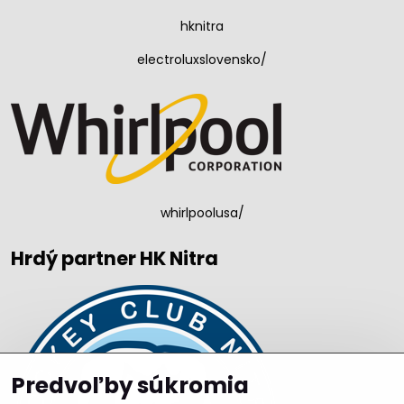
hknitra
electroluxslovensko/
whirlpoolusa/
Hrdý partner HK Nitra
Predvoľby súkromia