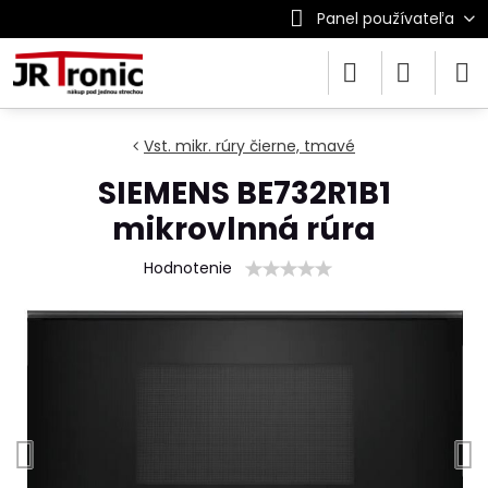
Panel používateľa
Vst. mikr. rúry čierne, tmavé
SIEMENS BE732R1B1
mikrovlnná rúra
Hodnotenie