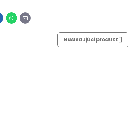
inkedIn
WhatsApp
E-
mail
Nasledujúci produkt