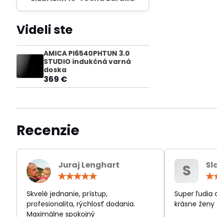
Videli ste
AMICA PI6540PHTUN 3.0
STUDIO indukčná varná
doska
369 €
Recenzie
Juraj Lenghart
Sl
S
Hodnotenie:
5
/
Skvelé jednanie, prístup,
Super ľudia
5
profesionalita, rýchlosť dodania.
krásne ženy
Maximálne spokojný