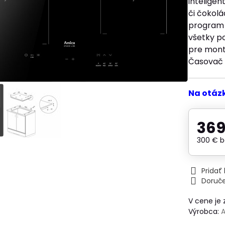
intelige
či čokol
program 
všetky po
pre mont
Časovač 
Na otáz
369
300 €
b
Prida
Doruč
V cene je
Výrobca: