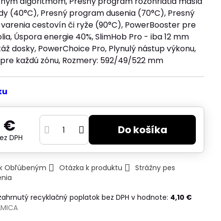
ntným algoritmom, Presný program rozohriatia masla
ády (40°C), Presný program dusenia (70°C), Presný
varenia cestovín či ryže (90°C), PowerBooster pre
lia, Úspora energie 40%, SlimHob Pro - iba 12 mm
áž dosky, PowerChoice Pro, Plynulý nástup výkonu,
pre každú zónu, Rozmery: 592/49/522 mm
ku
 €
Do košíka
ez DPH
ť k Obľúbeným
Otázka k produktu
Strážny pes
enia
 zahrnutý recyklačný poplatok bez DPH v hodnote:
4,10 €
AMICA