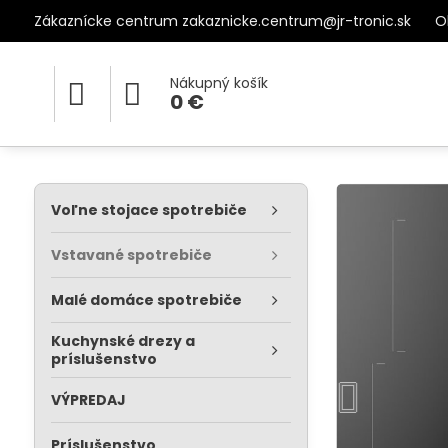
Zákaznícke centrum zakaznicke.centrum@jr-tronic.sk
O
Nákupný košík
0 €
Voľne stojace spotrebiče
Vstavané spotrebiče
Malé domáce spotrebiče
Kuchynské drezy a
príslušenstvo
VÝPREDAJ
Príslušenstvo