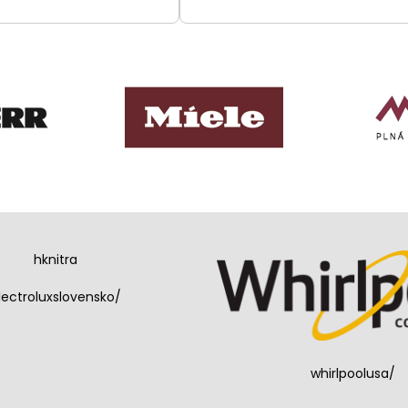
hknitra
lectroluxslovensko/
whirlpoolusa/