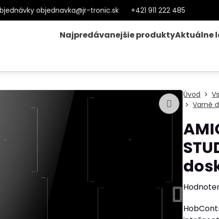
bjednávky objednavka@jr-tronic.sk
+421 911 222 485
Najpredávanejšie produkty
Aktuálne 
Úvod
V
Varné d
AMI
STU
dos
Hodnote
HobContr