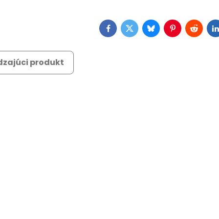
Facebook
Twitter
Bluesky
Pinterest
Reddit
L
zajúci produkt