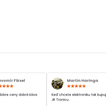
avomír Fiksel
Martin Haringa
Hodnotenie:
Hodn
5
5
/
/
 dobre ceny dobrá káva
Keď chcete elektroniku tak kupuj
5
5
JR Tronicu