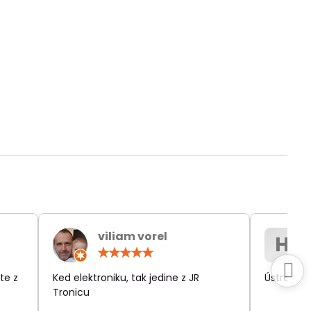
viliam vorel
H
otenie:
Hodnotenie:
5
/
te z
Ked elektroniku, tak jedine z JR
Ústretov
5
Tronicu