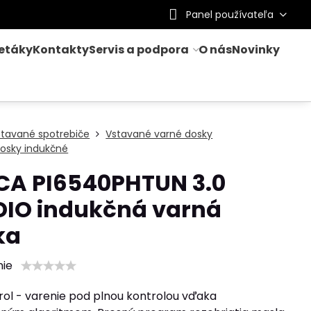
Panel používateľa
letáky
Kontakty
Servis a podpora
O nás
Novinky
stavané spotrebiče
Vstavané varné dosky
osky indukčné
CA PI6540PHTUN 3.0
DIO indukčná varná
ka
nie
ol - varenie pod plnou kontrolou vďaka