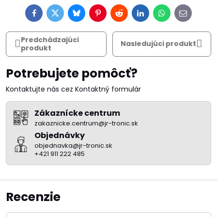
Facebook
Twitter
Bluesky
Pinterest
Reddit
LinkedIn
WhatsApp
E-
mail
Predchádzajúci
Nasledujúci produkt
produkt
Potrebujete pomôcť?
Kontaktujte nás cez Kontaktný formulár
Zákaznícke centrum
zakaznicke.centrum@jr-tronic.sk
Objednávky
objednavka@jr-tronic.sk
+421 911 222 485
Recenzie