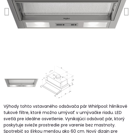
Výhody tohto vstavaného odsávača pár Whirlpool: hliníkové
tukové filtre, ktoré možno umývať v umývačke riadu. LED
svetlá pre ideálne osvetlenie. Vynikajúci odsávač pár, ktorý
poskytuje svieže prostredie pre varenie bez mastnoty.
Spotrebič so šírkou menšou ako 60 cm. Nový dizajn pre