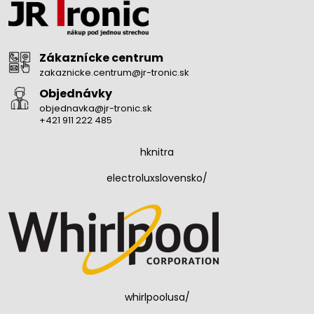
Zákaznícke centrum
zakaznicke.centrum@jr-tronic.sk
Objednávky
objednavka@jr-tronic.sk
+421 911 222 485
hknitra
electroluxslovensko/
whirlpoolusa/