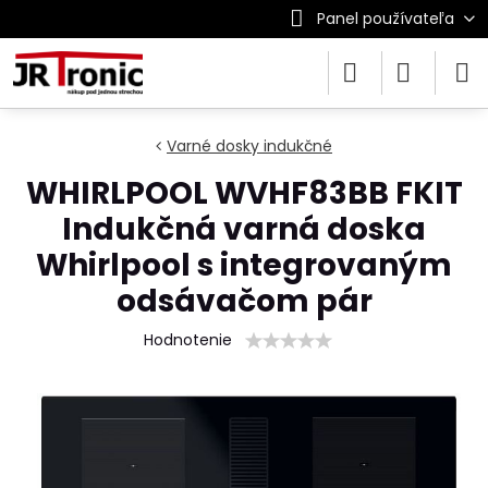
Panel používateľa
Varné dosky indukčné
WHIRLPOOL WVHF83BB FKIT
Indukčná varná doska
Whirlpool s integrovaným
odsávačom pár
Hodnotenie