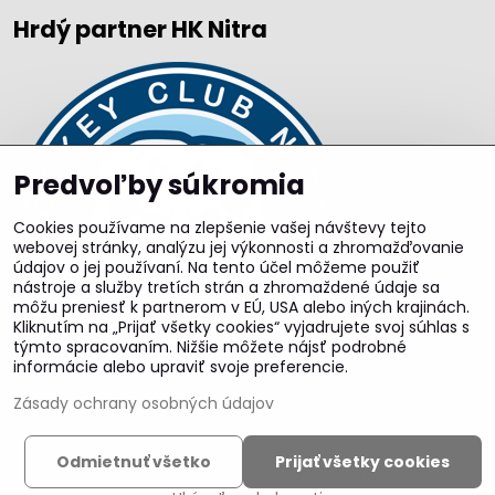
Hrdý partner HK Nitra
Predvoľby súkromia
Cookies používame na zlepšenie vašej návštevy tejto
webovej stránky, analýzu jej výkonnosti a zhromažďovanie
údajov o jej používaní. Na tento účel môžeme použiť
nástroje a služby tretích strán a zhromaždené údaje sa
môžu preniesť k partnerom v EÚ, USA alebo iných krajinách.
Kliknutím na „Prijať všetky cookies“ vyjadrujete svoj súhlas s
týmto spracovaním. Nižšie môžete nájsť podrobné
informácie alebo upraviť svoje preferencie.
Zásady ochrany osobných údajov
©
2026
Copyright
Odmietnuť všetko
Prijať všetky cookies
Predvoľby súkromia
Zásady ochrany osobných údajov