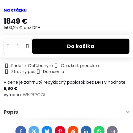
Na otázku
1849 €
1503,25 €
bez DPH
Do košíka
Pridať k Obľúbeným
Otázka k produktu
Strážny pes
Doručenia
V cene je zahrnutý recyklačný poplatok bez DPH v hodnote:
5,80 €
Výrobca:
WHIRLPOOL
Popis
Facebook
Twitter
Bluesky
Pinterest
Reddit
LinkedIn
WhatsApp
E-