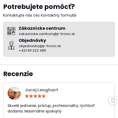
Potrebujete pomôcť?
Kontaktujte nás cez Kontaktný formulár
Zákaznícke centrum
zakaznicke.centrum@jr-tronic.sk
Objednávky
objednavka@jr-tronic.sk
+421 911 222 485
Recenzie
Juraj Lenghart
Hodnotenie:
5
/
Skvelé jednanie, prístup, profesionalita, rýchlosť
5
dodania. Maximálne spokojný