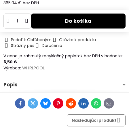
365,04 €
bez DPH
Do košíka
Pridať k Obľúbeným
Otázka k produktu
Strážny pes
Doručenia
V cene je zahrnutý recyklačný poplatok bez DPH v hodnote:
6,50 €
Výrobca:
WHIRLPOOL
Popis
Facebook
Twitter
Bluesky
Pinterest
Reddit
LinkedIn
WhatsApp
E-
mail
Nasledujúci produkt