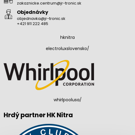
zakaznicke.centrum@jr-tronic.sk
Objednávky
objednavka@jr-tronic.sk
+421 911 222 485
hknitra
electroluxslovensko/
whirlpoolusa/
Hrdý partner HK Nitra