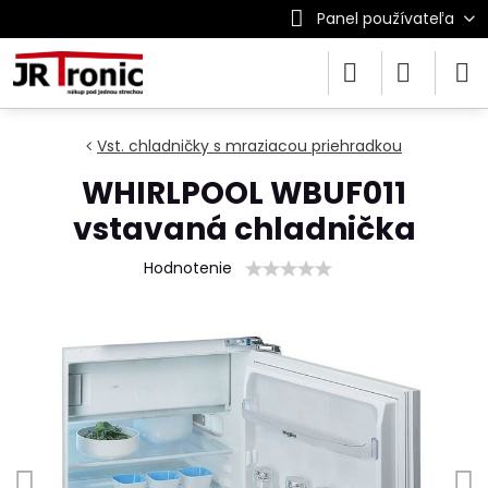
Panel používateľa
Vst. chladničky s mraziacou priehradkou
WHIRLPOOL WBUF011
vstavaná chladnička
Hodnotenie