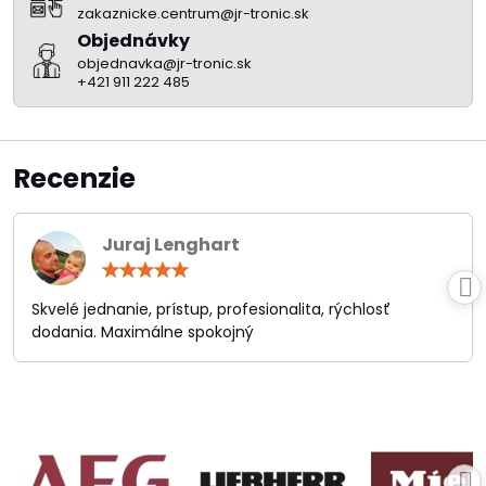
zakaznicke.centrum@jr-tronic.sk
Objednávky
objednavka@jr-tronic.sk
+421 911 222 485
Recenzie
Juraj Lenghart
Hodnotenie:
5
/
Skvelé jednanie, prístup, profesionalita, rýchlosť
5
dodania. Maximálne spokojný