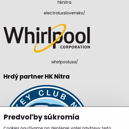
hknitra
electroluxslovensko/
whirlpoolusa/
Hrdý partner HK Nitra
Predvoľby súkromia
Cookies používame na zlepšenie vašej návštevy tejto