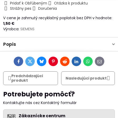
Pridať k Obľúbeným
Otázka k produktu
Strážny pes
Doručenia
V cene je zahrnutý recyklačný poplatok bez DPH v hodnote:
1,50 €
Výrobca:
SIEMENS
Popis
Facebook
Twitter
Bluesky
Pinterest
Reddit
LinkedIn
WhatsApp
E-
mail
Predchádzajúci
Nasledujúci produkt
produkt
Potrebujete pomôcť?
Kontaktujte nás cez Kontaktný formulár
Zákaznícke centrum