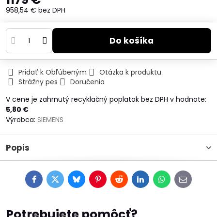
958,54 €
bez DPH
Do košíka
Pridať k Obľúbeným
Otázka k produktu
Strážny pes
Doručenia
V cene je zahrnutý recyklačný poplatok bez DPH v hodnote:
5,80 €
Výrobca:
SIEMENS
Popis
Facebook
Twitter
Bluesky
Pinterest
Reddit
LinkedIn
WhatsApp
E-
mail
Potrebujete pomôcť?