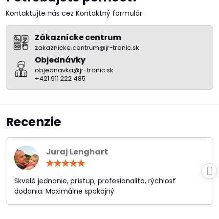
Kontaktujte nás cez Kontaktný formulár
Zákaznícke centrum
zakaznicke.centrum@jr-tronic.sk
Objednávky
objednavka@jr-tronic.sk
+421 911 222 485
Recenzie
Juraj Lenghart
Hodnotenie:
5
/
Skvelé jednanie, prístup, profesionalita, rýchlosť
5
dodania. Maximálne spokojný