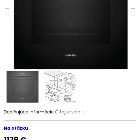
Doplňujúce informácie
Čítajte viac
Na otázku
1179 €