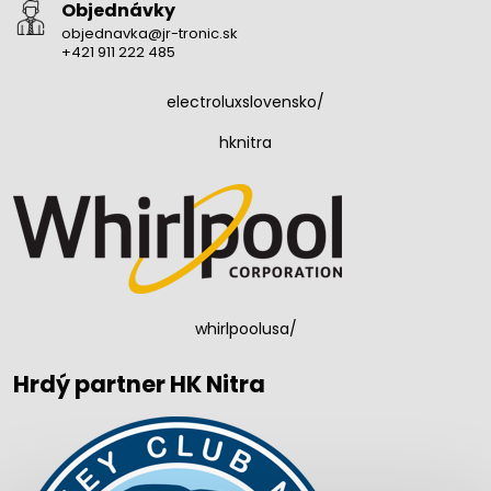
Objednávky
objednavka@jr-tronic.sk
+421 911 222 485
electroluxslovensko/
hknitra
whirlpoolusa/
Hrdý partner HK Nitra