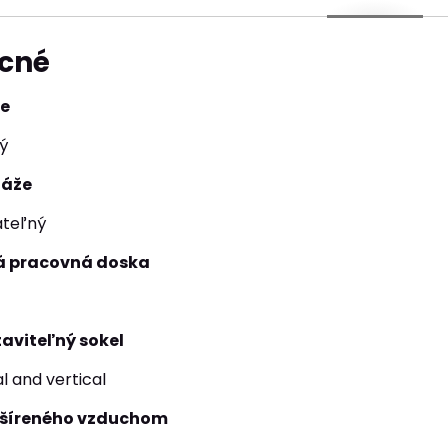
cné
ie
ý
táže
ateľný
 pracovná doska
aviteľný sokel
l and vertical
u šíreného vzduchom