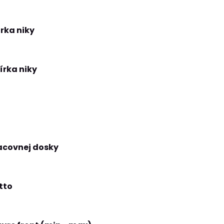
rka niky
rka niky
acovnej dosky
tto