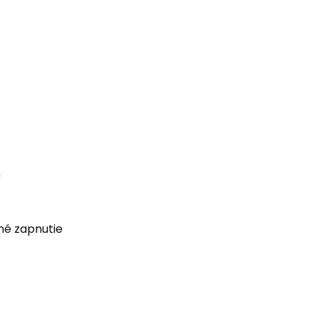
m
ené zapnutie