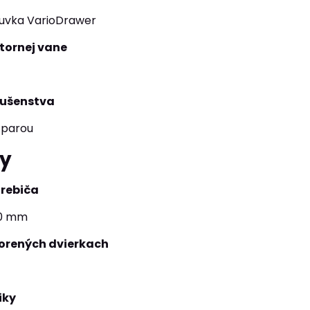
suvka VarioDrawer
tornej vane
l
lušenstva
 parou
y
trebiča
50 mm
vorených dvierkach
iky