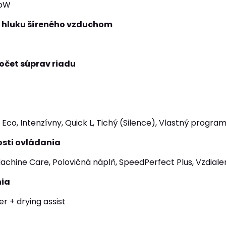
 pW
í hluku šíreného vzduchom
očet súprav riadu
Eco, Intenzívny, Quick L, Tichý (Silence), Vlastný progra
sti ovládania
Machine Care, Polovičná náplň, SpeedPerfect Plus, Vzdial
nia
r + drying assist