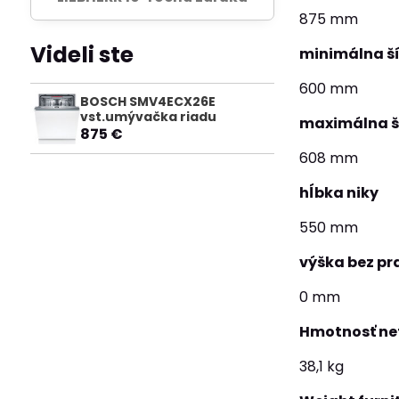
875 mm
Videli ste
minimálna ší
600 mm
BOSCH SMV4ECX26E
vst.umývačka riadu
maximálna ší
875 €
608 mm
hĺbka niky
550 mm
výška bez pr
0 mm
Hmotnosť ne
38,1 kg