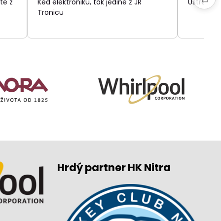
te z
Ked elektroniku, tak jedine z JR
Ústretov
5
Tronicu
Hrdý partner HK Nitra