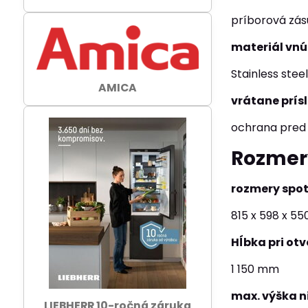
príborová zá
materiál vnú
Stainless stee
AMICA
vrátane prís
ochrana pred
Rozmer
rozmery spo
815 x 598 x 5
Hĺbka pri ot
1 150 mm
max. výška n
LIEBHERR 10-ročná záruka