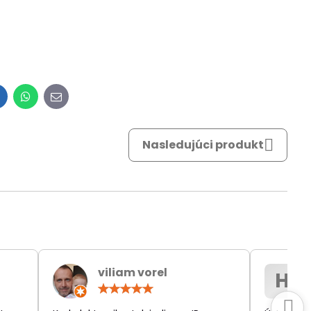
inkedIn
WhatsApp
E-
mail
Nasledujúci produkt
viliam vorel
H
otenie:
Hodnotenie:
5
/