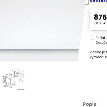
Na otáz
875
711,38 
Prida
Doruč
V cene je
Výrobca:
Popis