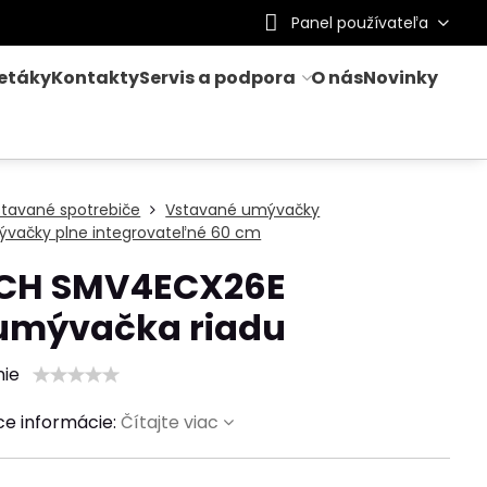
Panel používateľa
letáky
Kontakty
Servis a podpora
O nás
Novinky
stavané spotrebiče
Vstavané umývačky
ývačky plne integrovateľné 60 cm
CH SMV4ECX26E
.umývačka riadu
nie
ce informácie:
Čítajte viac