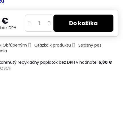
ku
 €
Do košíka
€
bez DPH
ť k Obľúbeným
Otázka k produktu
Strážny pes
enia
 zahrnutý recyklačný poplatok bez DPH v hodnote:
5,80 €
BOSCH