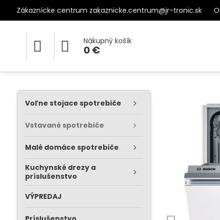
Zákaznícke centrum zakaznicke.centrum@jr-tronic.sk
O
Nákupný košík
0 €
Voľne stojace spotrebiče
Vstavané spotrebiče
Malé domáce spotrebiče
Kuchynské drezy a
príslušenstvo
VÝPREDAJ
Príslušenstvo