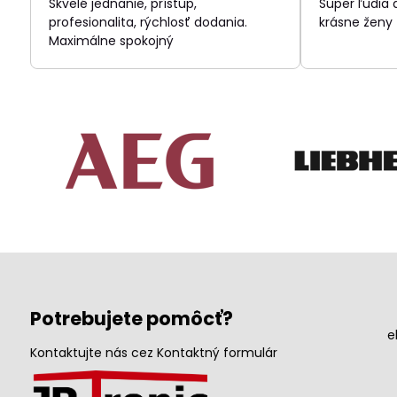
Skvelé jednanie, prístup,
Super ľudia
5
profesionalita, rýchlosť dodania.
krásne ženy
Maximálne spokojný
Potrebujete pomôcť?
e
Kontaktujte nás cez Kontaktný formulár