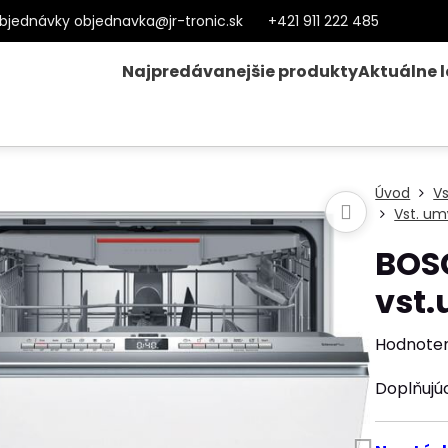
bjednávky objednavka@jr-tronic.sk
+421 911 222 485
Najpredávanejšie produkty
Aktuálne 
Úvod
V
Vst. um
BOS
vst
Hodnote
Doplňujú