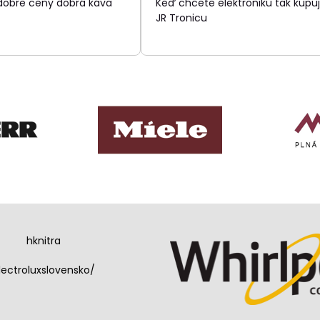
 dobre ceny dobrá káva
Keď chcete elektroniku tak kupuj
5
5
JR Tronicu
hknitra
lectroluxslovensko/