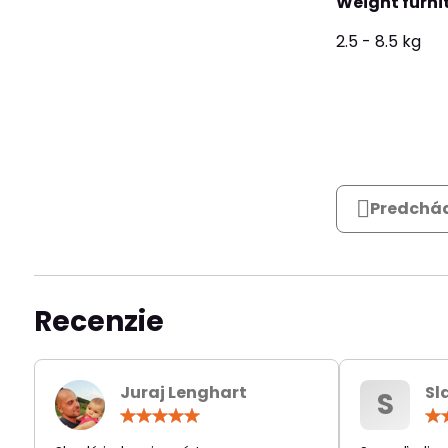
Weight furni
2.5 - 8.5 kg
Predchád
Recenzie
Juraj Lenghart
Sl
S
Hodnotenie:
5
/