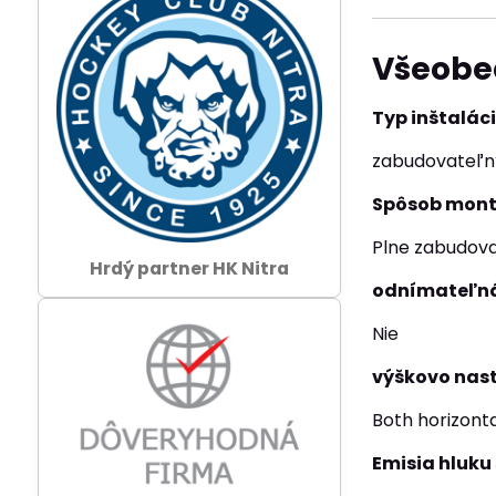
Všeobe
Typ inštalác
zabudovateľn
Spôsob mon
Plne zabudov
Hrdý partner HK Nitra
odnímateľná
Nie
výškovo nast
Both horizonta
Emisia hluk