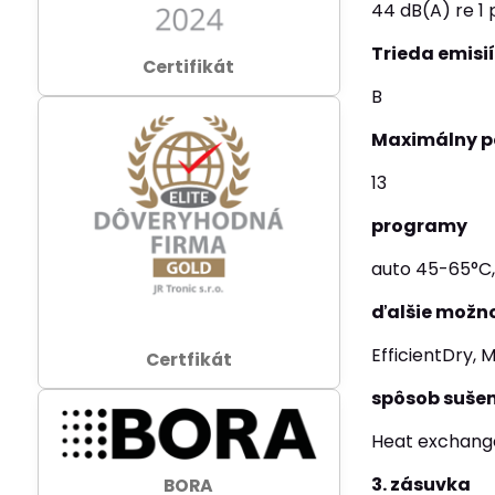
44 dB(A) re 1
Trieda emisi
Certifikát
B
Maximálny p
13
programy
auto 45-65°C, 
ďalšie možno
EfficientDry, 
Certfikát
spôsob suše
Heat exchange
3. zásuvka
BORA