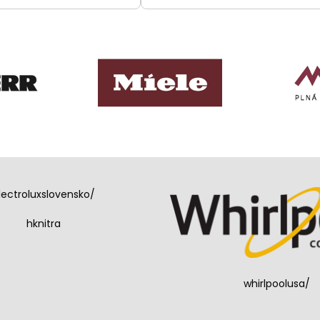
lectroluxslovensko/
hknitra
whirlpoolusa/