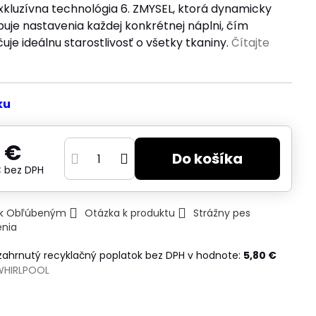
xkluzívna technológia 6. ZMYSEL, ktorá dynamicky
uje nastavenia každej konkrétnej náplni, čím
je ideálnu starostlivosť o všetky tkaniny.
Čítajte
ku
 €
Do košíka
€
bez DPH
ť k Obľúbeným
Otázka k produktu
Strážny pes
enia
 zahrnutý recyklačný poplatok bez DPH v hodnote:
5,80 €
WHIRLPOOL