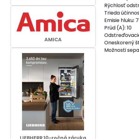
Rýchlosť odst
Trieda účinnos
Emisie hluku: 
Prúd (A): 10
Odstreďovacie
AMICA
Oneskorený št
Možnosti sepa
LIEBHERR 10-ročná záruka