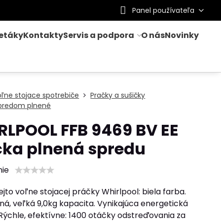
Panel používateľa
letáky
Kontakty
Servis a podpora
O nás
Novinky
ľne stojace spotrebiče
Pračky a sušičky
 predom plnené
LPOOL FFB 9469 BV EE
čka plnená spredu
nie
jto voľne stojacej práčky Whirlpool: biela farba.
ná, veľká 9,0kg kapacita. Vynikajúca energetická
 Rýchle, efektívne: 1400 otáčky odstreďovania za