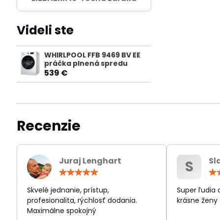
Videli ste
WHIRLPOOL FFB 9469 BV EE
práčka plnená spredu
539 €
Recenzie
Juraj Lenghart
Sl
S
Hodnotenie:
5
/
Skvelé jednanie, prístup,
Super ľudia
5
profesionalita, rýchlosť dodania.
krásne ženy
Maximálne spokojný