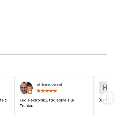
viliam vorel
H
otenie:
Hodnotenie:
5
/
te z
Ked elektroniku, tak jedine z JR
Ústretov
5
Tronicu