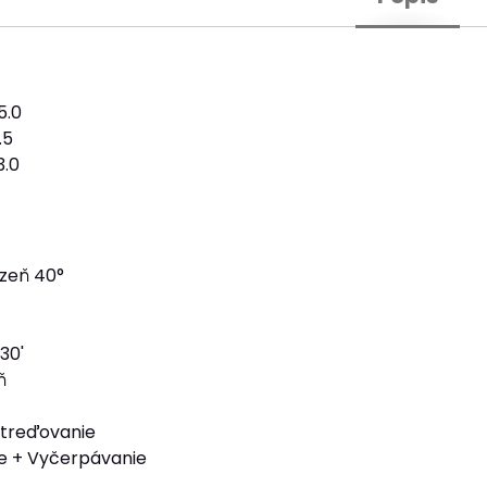
5.0
.5
3.0
izeň 40°
30'
ň
streďovanie
e + Vyčerpávanie