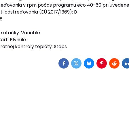
reďovania v rpm počas programu eco 40-60 pri uvedenej 
ti odstreďovania (EÚ 2017/1369): B
78
 otáčky: Variable
art: Plynulé
rátnej kontroly teploty: Steps
Facebook
Twitter
Bluesky
Pinterest
Reddit
L