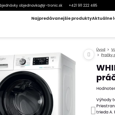
bjednávky objednavka@jr-tronic.sk
+421 911 222 485
Najpredávanejšie produkty
Aktuálne 
Úvod
Vo
Pračky
WHIR
prá
Hodnote
Výhody te
Priestran
trieda A.