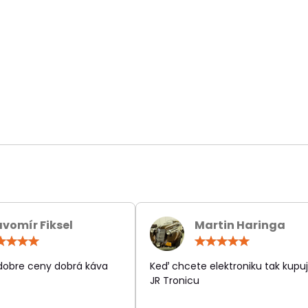
avomír Fiksel
Martin Haringa
Hodnotenie:
Hodn
5
5
/
/
 dobre ceny dobrá káva
Keď chcete elektroniku tak kupuj
5
5
JR Tronicu