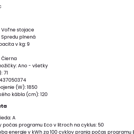
c
: Voľne stojace
: Spredu plnená
acita v kg: 9
: Čierna
nožičky: Ano - všetky
: 71
3437050374
pojenie (W): 1850
kého kábla (cm): 120
áta
ieda: A
 počas programu Eco v litroch na cyklus: 50
ba energie v kWh za 100 cyklov prania počas programu 