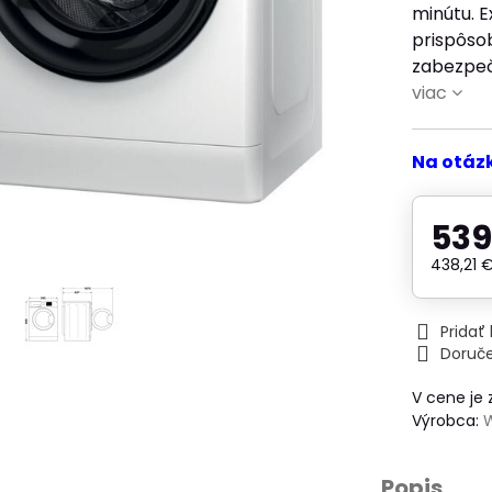
minútu. E
prispôsob
zabezpeču
viac
Na otáz
539
438,21 
Prida
Doruč
V cene je
Výrobca:
Popis