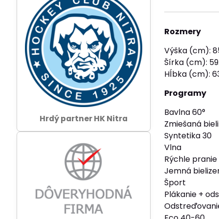
Rozmery
Výška (cm): 8
Šírka (cm): 59
Hĺbka (cm): 6
Programy
Bavlna 60°
Hrdý partner HK Nitra
Zmiešaná biel
Syntetika 30
Vlna
Rýchle pranie 
Jemná bielize
Šport
Plákanie + od
Odstreďovani
Eco 40-60