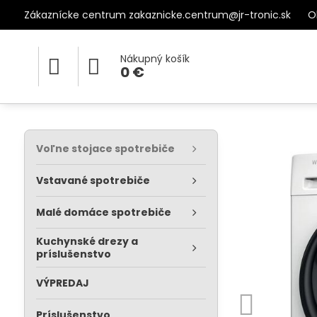
Zákaznícke centrum zakaznicke.centrum@jr-tronic.sk
O
Nákupný košík
0 €
Voľne stojace spotrebiče
Vstavané spotrebiče
Malé domáce spotrebiče
Kuchynské drezy a
príslušenstvo
VÝPREDAJ
Príslušenstvo