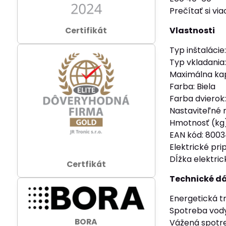
Prečítať si via
Certifikát
Vlastnosti
Typ inštalácie
Typ vkladania
Maximálna kap
Farba: Biela
Farba dvierok
Nastaviteľné 
Hmotnosť (kg)
EAN kód: 800
Elektrické pri
Dĺžka elektric
Certfikát
Technické d
Energetická tr
Spotreba vody
BORA
Vážená spotre