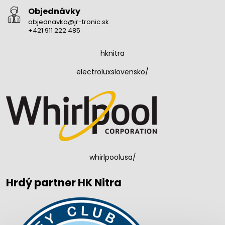
Objednávky
objednavka@jr-tronic.sk
+421 911 222 485
hknitra
electroluxslovensko/
whirlpoolusa/
Hrdý partner HK Nitra