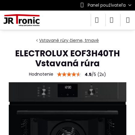
Panel používateľa
Vstavané rúry čierne, tmavé
ELECTROLUX EOF3H40TH
Vstavaná rúra
Hodnotenie
4.5
/
5
(
2
x)