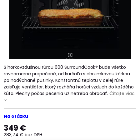
S horkovzdušnou rúrou 600 SurroundCook® bude všetko
rovnomerne prepečené, od kurčaťa s chrumkavou kôrkou
po nadýchané pusinky. Konštantnú teplotu v celej rúre
zaisťuje ventilátor, ktorý rozháňa horúci vzduch do každého
kúta. Plechy počas pečenia už netreba obracať.
Čítajte viac
Na otázku
349 €
283,74 €
bez DPH