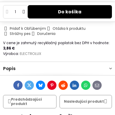
Do košíka
Pridať k Obľúbeným
Otázka k produktu
Strážny pes
Doručenia
V cene je zahrnutý recyklačný poplatok bez DPH v hodnote:
3,86 €
Výrobca:
ELECTROLUX
Popis
Facebook
Twitter
Bluesky
Pinterest
Reddit
LinkedIn
WhatsApp
E-
mail
Predchádzajúci
Nasledujúci produkt
produkt