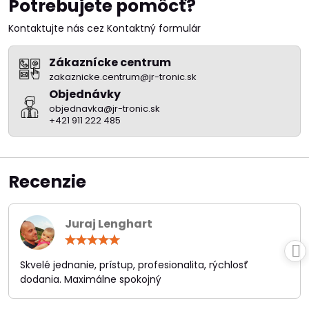
Potrebujete pomôcť?
Kontaktujte nás cez Kontaktný formulár
Zákaznícke centrum
zakaznicke.centrum@jr-tronic.sk
Objednávky
objednavka@jr-tronic.sk
+421 911 222 485
Recenzie
Juraj Lenghart
Hodnotenie:
5
/
Skvelé jednanie, prístup, profesionalita, rýchlosť
5
dodania. Maximálne spokojný