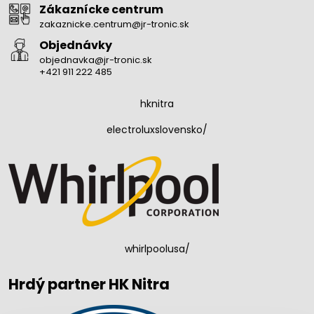
Zákaznícke centrum
zakaznicke.centrum@jr-tronic.sk
Objednávky
objednavka@jr-tronic.sk
+421 911 222 485
hknitra
electroluxslovensko/
whirlpoolusa/
Hrdý partner HK Nitra