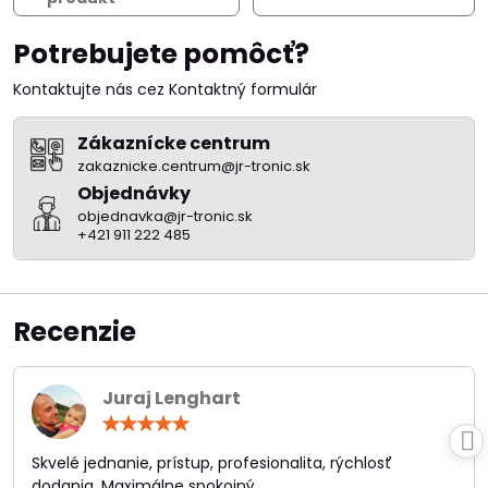
Potrebujete pomôcť?
Kontaktujte nás cez Kontaktný formulár
Zákaznícke centrum
zakaznicke.centrum@jr-tronic.sk
Objednávky
objednavka@jr-tronic.sk
+421 911 222 485
Recenzie
Juraj Lenghart
Hodnotenie:
5
/
Skvelé jednanie, prístup, profesionalita, rýchlosť
5
dodania. Maximálne spokojný