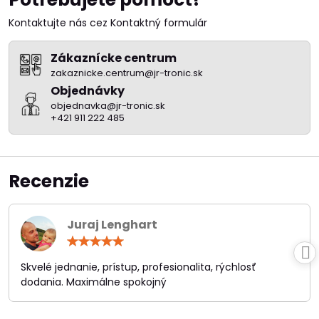
Kontaktujte nás cez Kontaktný formulár
Zákaznícke centrum
zakaznicke.centrum@jr-tronic.sk
Objednávky
objednavka@jr-tronic.sk
+421 911 222 485
Recenzie
Juraj Lenghart
Hodnotenie:
5
/
Skvelé jednanie, prístup, profesionalita, rýchlosť
5
dodania. Maximálne spokojný