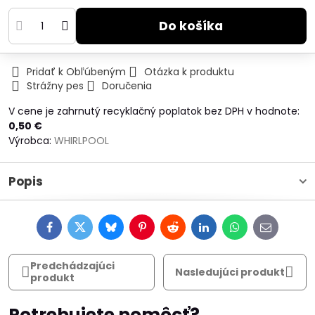
Do košíka
Pridať k Obľúbeným
Otázka k produktu
Strážny pes
Doručenia
V cene je zahrnutý recyklačný poplatok bez DPH v hodnote:
0,50 €
Výrobca:
WHIRLPOOL
Popis
Facebook
Twitter
Bluesky
Pinterest
Reddit
LinkedIn
WhatsApp
E-
mail
Predchádzajúci
Nasledujúci produkt
produkt
Potrebujete pomôcť?