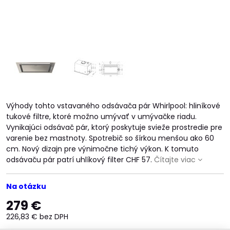
Výhody tohto vstavaného odsávača pár Whirlpool: hliníkové
tukové filtre, ktoré možno umývať v umývačke riadu.
Vynikajúci odsávač pár, ktorý poskytuje svieže prostredie pre
varenie bez mastnoty. Spotrebič so šírkou menšou ako 60
cm. Nový dizajn pre výnimočne tichý výkon. K tomuto
odsávaču pár patrí uhlíkový filter CHF 57.
Čítajte viac
Na otázku
279 €
226,83 €
bez DPH