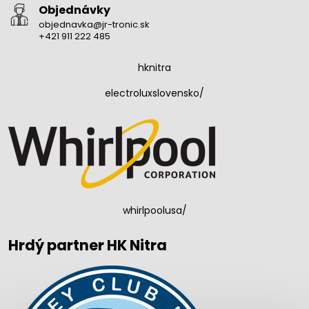
Objednávky
objednavka@jr-tronic.sk
+421 911 222 485
hknitra
electroluxslovensko/
whirlpoolusa/
Hrdý partner HK Nitra