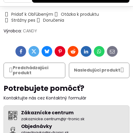
Pridať k Obľúbeným
Otázka k produktu
Strážny pes
Doručenia
Výrobca:
CANDY
Facebook
Twitter
Bluesky
Pinterest
Reddit
LinkedIn
WhatsApp
E-
mail
Predchádzajúci
Nasledujúci produkt
produkt
Potrebujete pomôcť?
Kontaktujte nás cez Kontaktný formulár
Zákaznícke centrum
zakaznicke.centrum@jr-tronic.sk
Objednávky
objednavka@jr-tronic.sk