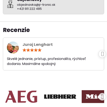
objednavka@jr-tronic.sk
+421 911 222 485
Recenzie
Juraj Lenghart
Hodnotenie:
5
/
Skvelé jednanie, prístup, profesionalita, rýchlosť
5
dodania. Maximálne spokojný