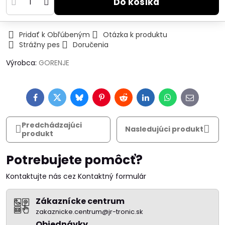
Do košíka
Pridať k Obľúbeným
Otázka k produktu
Strážny pes
Doručenia
Výrobca:
GORENJE
Facebook
Twitter
Bluesky
Pinterest
Reddit
LinkedIn
WhatsApp
E-
mail
Predchádzajúci
Nasledujúci produkt
produkt
Potrebujete pomôcť?
Kontaktujte nás cez Kontaktný formulár
Zákaznícke centrum
zakaznicke.centrum@jr-tronic.sk
Objednávky