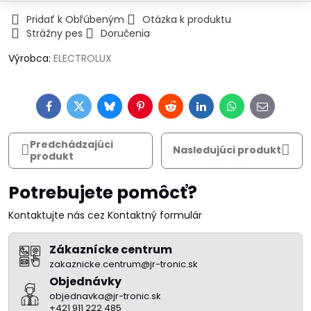
Pridať k Obľúbeným
Otázka k produktu
Strážny pes
Doručenia
Výrobca:
ELECTROLUX
Facebook
Twitter
Bluesky
Pinterest
Reddit
LinkedIn
WhatsApp
E-
mail
Predchádzajúci
Nasledujúci produkt
produkt
Potrebujete pomôcť?
Kontaktujte nás cez Kontaktný formulár
Zákaznícke centrum
zakaznicke.centrum@jr-tronic.sk
Objednávky
objednavka@jr-tronic.sk
+421 911 222 485