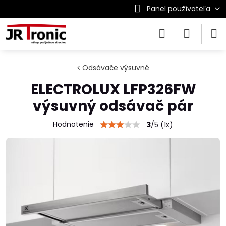
Panel používateľa
Odsávače výsuvné
ELECTROLUX LFP326FW
výsuvný odsávač pár
Hodnotenie
3
/
5
(
1
x)