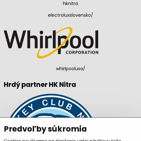
hknitra
electroluxslovensko/
whirlpoolusa/
Hrdý partner HK Nitra
Predvoľby súkromia