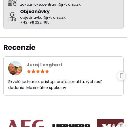
zakaznicke.centrum@jr-tronic.sk
Objednávky
objednavka@jr-tronic.sk
+421 911 222 485
Recenzie
Juraj Lenghart
Hodnotenie:
5
/
Skvelé jednanie, prístup, profesionalita, rýchlosť
5
dodania. Maximálne spokojný