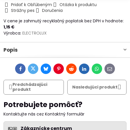
Pridať k Obľúbeným
Otázka k produktu
Strážny pes
Doručenia
V cene je zahrnutý recyklačný poplatok bez DPH v hodnote:
1,15 €
Výrobca:
ELECTROLUX
Popis
Facebook
Twitter
Bluesky
Pinterest
Reddit
LinkedIn
WhatsApp
E-
mail
Predchádzajúci
Nasledujúci produkt
produkt
Potrebujete pomôcť?
Kontaktujte nás cez Kontaktný formulár
Zákaznícke centrum