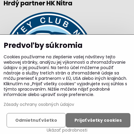
Hrdý partner HK Nitra
Predvoľby súkromia
Cookies používame na zlepšenie vašej návštevy tejto
webovej stránky, analýzu jej výkonnosti a zhromažďovanie
údajov o jej používaní. Na tento účel môžeme použiť
nástroje a služby tretích strán a zhromaždené údaje sa
môžu preniesť k partnerom v EÚ, USA alebo iných krajinách.
Kliknutím na „Prijať všetky cookies“ vyjadrujete svoj súhlas s
týmto spracovaním. Nižšie môžete nájsť podrobné
informácie alebo upraviť svoje preferencie.
Zásady ochrany osobných údajov
©
2026
Copyright
Odmietnuť všetko
Prijať všetky cookies
Predvoľby súkromia
Zásady ochrany osobných údajov
Ukázať podrobnosti
Vytvorené pomocou:
BiznisWeb.sk