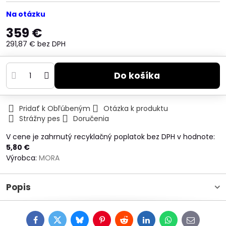
Na otázku
359 €
291,87 €
bez DPH
Do košíka
Pridať k Obľúbeným
Otázka k produktu
Strážny pes
Doručenia
V cene je zahrnutý recyklačný poplatok bez DPH v hodnote:
5,80 €
Výrobca:
MORA
Popis
Facebook
Twitter
Bluesky
Pinterest
Reddit
LinkedIn
WhatsApp
E-