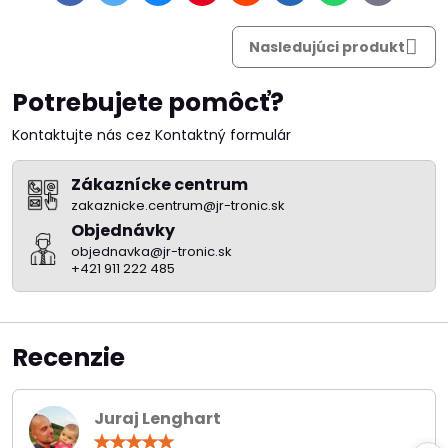
mail
Nasledujúci produkt
Potrebujete pomôcť?
Kontaktujte nás cez Kontaktný formulár
Zákaznícke centrum
zakaznicke.centrum@jr-tronic.sk
Objednávky
objednavka@jr-tronic.sk
+421 911 222 485
Recenzie
Juraj Lenghart
Hodnotenie: