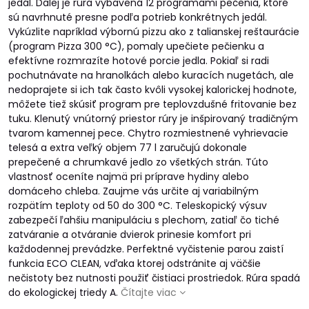
jedál. Ďalej je rúra vybavená 12 programami pečenia, ktoré
sú navrhnuté presne podľa potrieb konkrétnych jedál.
Vykúzlite napríklad výbornú pizzu ako z talianskej reštaurácie
(program Pizza 300 °C), pomaly upečiete pečienku a
efektívne rozmrazíte hotové porcie jedla. Pokiaľ si radi
pochutnávate na hranolkách alebo kuracích nugetách, ale
nedoprajete si ich tak často kvôli vysokej kalorickej hodnote,
môžete tiež skúsiť program pre teplovzdušné fritovanie bez
tuku. Klenutý vnútorný priestor rúry je inšpirovaný tradičným
tvarom kamennej pece. Chytro rozmiestnené vyhrievacie
telesá a extra veľký objem 77 l zaručujú dokonale
prepečené a chrumkavé jedlo zo všetkých strán. Túto
vlastnosť oceníte najmä pri príprave hydiny alebo
domáceho chleba. Zaujme vás určite aj variabilným
rozpätím teploty od 50 do 300 °C. Teleskopický výsuv
zabezpečí ľahšiu manipuláciu s plechom, zatiaľ čo tiché
zatváranie a otváranie dvierok prinesie komfort pri
každodennej prevádzke. Perfektné vyčistenie parou zaistí
funkcia ECO CLEAN, vďaka ktorej odstránite aj väčšie
nečistoty bez nutnosti použiť čistiaci prostriedok. Rúra spadá
do ekologickej triedy A.
Čítajte viac