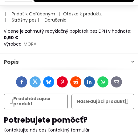
Pridať k Obľúbeným
Otázka k produktu
Strážny pes
Doručenia
V cene je zahrnutý recyklačný poplatok bez DPH v hodnote:
0,50 €
Výrobca:
MORA
Popis
Facebook
Twitter
Bluesky
Pinterest
Reddit
LinkedIn
WhatsApp
E-
mail
Predchádzajúci
Nasledujúci produkt
produkt
Potrebujete pomôcť?
Kontaktujte nás cez Kontaktný formulár