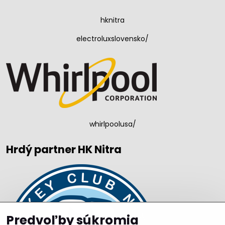
hknitra
electroluxslovensko/
whirlpoolusa/
Hrdý partner HK Nitra
Predvoľby súkromia