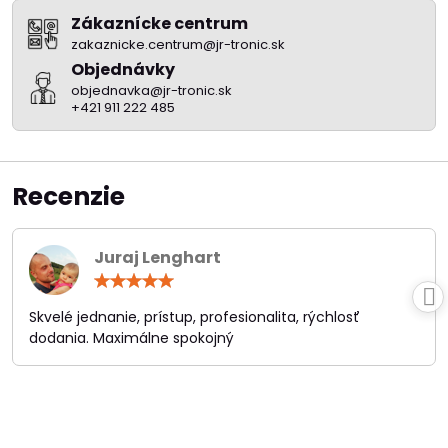
Zákaznícke centrum
zakaznicke.centrum@jr-tronic.sk
Objednávky
objednavka@jr-tronic.sk
+421 911 222 485
Recenzie
Juraj Lenghart
Hodnotenie:
5
/
Skvelé jednanie, prístup, profesionalita, rýchlosť
5
dodania. Maximálne spokojný