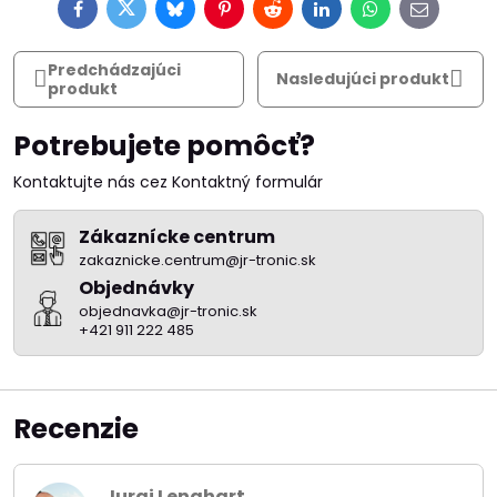
Facebook
Twitter
Bluesky
Pinterest
Reddit
LinkedIn
WhatsApp
E-
mail
Predchádzajúci
Nasledujúci produkt
produkt
Potrebujete pomôcť?
Kontaktujte nás cez Kontaktný formulár
Zákaznícke centrum
zakaznicke.centrum@jr-tronic.sk
Objednávky
objednavka@jr-tronic.sk
+421 911 222 485
Recenzie
Juraj Lenghart