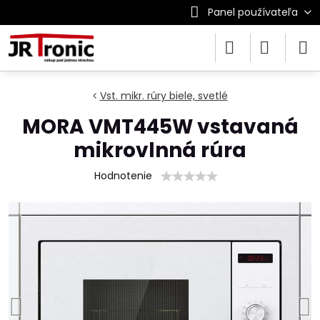
Panel používateľa
Vst. mikr. rúry biele, svetlé
MORA VMT445W vstavaná
mikrovlnná rúra
Hodnotenie