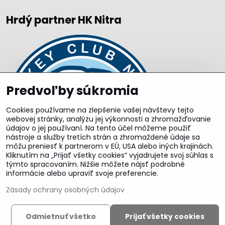
Hrdý partner HK Nitra
Predvoľby súkromia
Cookies používame na zlepšenie vašej návštevy tejto
webovej stránky, analýzu jej výkonnosti a zhromažďovanie
údajov o jej používaní. Na tento účel môžeme použiť
nástroje a služby tretích strán a zhromaždené údaje sa
môžu preniesť k partnerom v EÚ, USA alebo iných krajinách.
Kliknutím na „Prijať všetky cookies“ vyjadrujete svoj súhlas s
týmto spracovaním. Nižšie môžete nájsť podrobné
informácie alebo upraviť svoje preferencie.
Zásady ochrany osobných údajov
©
2026
Copyright
Odmietnuť všetko
Prijať všetky cookies
Predvoľby súkromia
Zásady ochrany osobných údajov