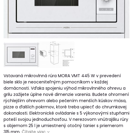
Vstavaná mikrovlnná rúra MORA VMT 445 W v prevedení
biele sklo je neoceniteľným pomocníkom v každej
domácnosti. Vďaka spojeniu výhod mikrovlnného ohrevu a
grilu zažijete úplne nové dimenzie varenia. Budete ohromení
rýchlejším ohrevom alebo pečením menších kúskov mäsa,
pizze a ďalších pokrmov, ktoré treba upiecť do chrumkavej
dokonalosti. Elektronické ovládanie s 5 výkonovými stupňami
poteší svojou jednoduchosťou. V nerezovom vnútrajšku rúry
s objemom 25 l je umiestnený otočný tanier s priemerom
315 mm.
Čítajte viac