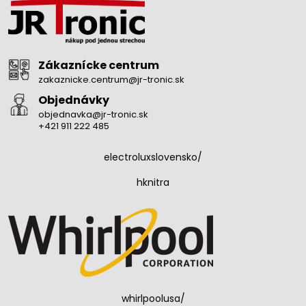
Zákaznícke centrum
zakaznicke.centrum@jr-tronic.sk
Objednávky
objednavka@jr-tronic.sk
+421 911 222 485
electroluxslovensko/
hknitra
whirlpoolusa/