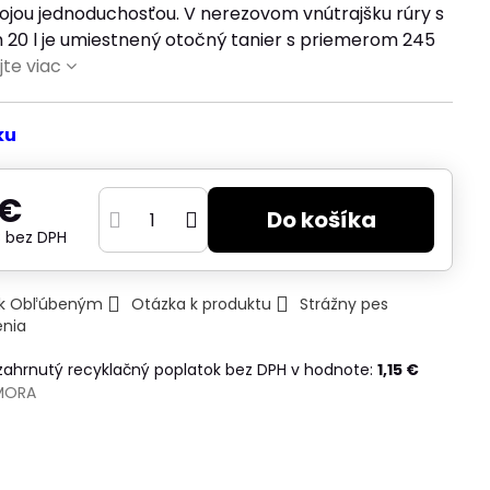
vojou jednoduchosťou. V nerezovom vnútrajšku rúry s
20 l je umiestnený otočný tanier s priemerom 245
jte viac
ku
 €
Do košíka
€
bez DPH
ť k Obľúbeným
Otázka k produktu
Strážny pes
enia
 zahrnutý recyklačný poplatok bez DPH v hodnote:
1,15 €
MORA