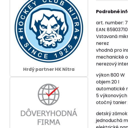
Podrobné in
art. number: 
EAN: 8590371
Vstavaná mikr
nerez
vhodná pro ins
mechanické o
nerezový inter
Hrdý partner HK Nitra
výkon 800 W
objem 20 l
automatické 
5 výkonových
otočný tanie
detský zámok
jednoduchá m
elektrické nap