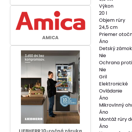
Výkon
20 l
Objem rúry
24,5 cm
Priemer otočn
AMICA
Áno
Detský zámo
Nie
Ochrana proti
Nie
Gril
Elektronické
Ovládanie
Áno
Mikrovlnný oh
Áno
Montáž rúry d
Áno
LIEBHERR 10-ročná záruka