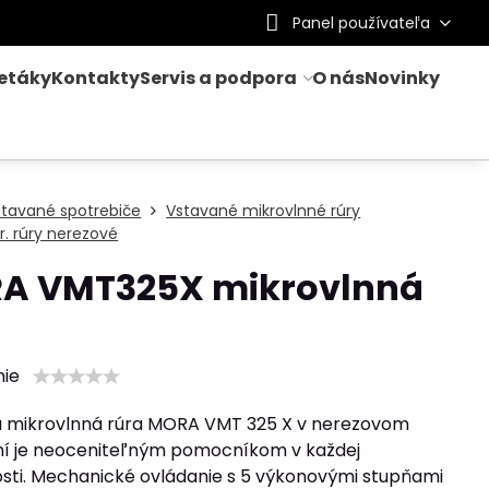
Panel používateľa
letáky
Kontakty
Servis a podpora
O nás
Novinky
stavané spotrebiče
Vstavané mikrovlnné rúry
kr. rúry nerezové
A VMT325X mikrovlnná
nie
 mikrovlnná rúra MORA VMT 325 X v nerezovom
í je neoceniteľným pomocníkom v každej
ti. Mechanické ovládanie s 5 výkonovými stupňami