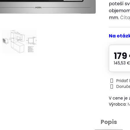
poteší s
objemom 
mm.
Číta
Na otáz
179
145,53 
Prida
Doruč
V cene je
Výrobca:
Popis