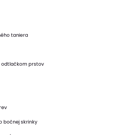
ého taniera
k
 odtlačkom prstov
rev
o bočnej skrinky