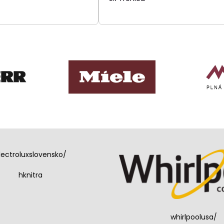
lectroluxslovensko/
hknitra
whirlpoolusa/