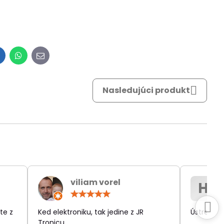
inkedIn
WhatsApp
E-
mail
Nasledujúci produkt
viliam vorel
H
otenie:
Hodnotenie:
5
/
te z
Ked elektroniku, tak jedine z JR
Ústretov
5
Tronicu