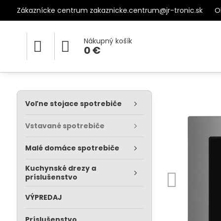
Zákaznícke centrum zakaznicke.centrum@jr-tronic.sk
O
Nákupný košík
0 €
Voľne stojace spotrebiče
Vstavané spotrebiče
Malé domáce spotrebiče
Kuchynské drezy a
príslušenstvo
VÝPREDAJ
Príslušenstvo