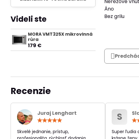
Nerezové vnút
Áno
Bez grilu
Videli ste
MORA VMT325X mikrovlnná
rúra
179 €
Predchád
Recenzie
Juraj Lenghart
Sl
S
Hodnotenie:
5
/
Skvelé jednanie, prístup,
Super ľudia
5
profesionalita, rýchlosť dodania.
krásne ženy