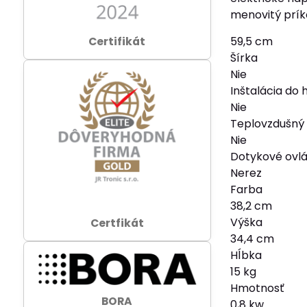
menovitý prík
Certifikát
59,5 cm
Šírka
Nie
Inštalácia do 
Nie
Teplovzdušný
Nie
Dotykové ovl
Nerez
Farba
38,2 cm
Výška
Certfikát
34,4 cm
Hĺbka
15 kg
Hmotnosť
BORA
0,8 kw