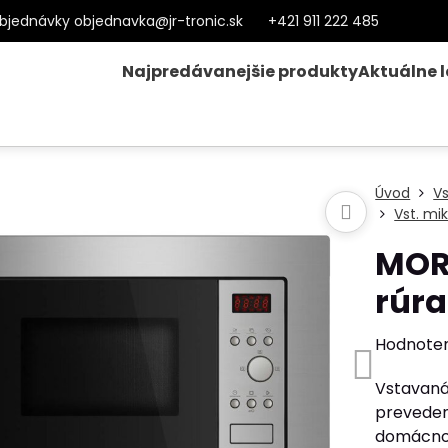
bjednávky objednavka@jr-tronic.sk
+421 911 222 485
Najpredávanejšie produkty
Aktuálne 
Úvod
V
Vst. mi
MOR
rúra
Hodnote
Vstavaná
preveden
domácnos