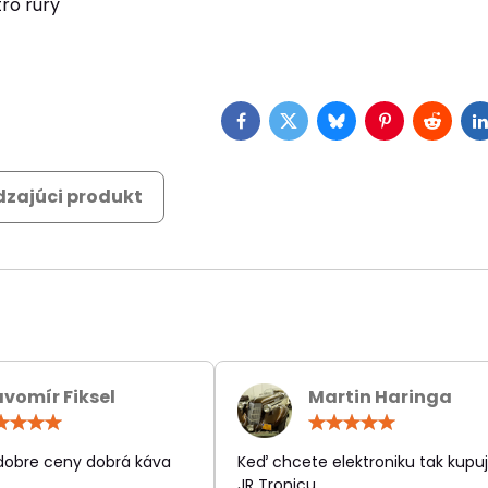
ro rúry
Facebook
Twitter
Bluesky
Pinterest
Reddit
L
zajúci produkt
avomír Fiksel
Martin Haringa
Hodnotenie:
Hodn
5
5
/
/
 dobre ceny dobrá káva
Keď chcete elektroniku tak kupuj
5
5
JR Tronicu