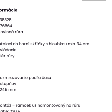
formácie
738328
076664
ovlnná rúra
talaci do horní skříňky s hloubkou min. 34 cm
vládanie
iér rúry
rozmrazovanie podľa času
 stupňov
r 245 mm
ontáž – rámček už namontovaný na rúru
ätie: 230 V