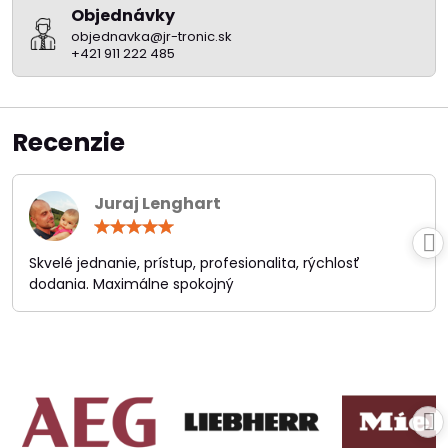
Objednávky
objednavka@jr-tronic.sk
+421 911 222 485
Recenzie
Juraj Lenghart
Hodnotenie:
5
/
Skvelé jednanie, prístup, profesionalita, rýchlosť
5
dodania. Maximálne spokojný