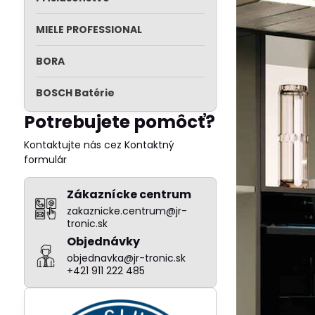
MIELE PROFESSIONAL
BORA
BOSCH Batérie
Potrebujete pomôcť?
Kontaktujte nás cez Kontaktný
formulár
Zákaznícke centrum
zakaznicke.centrum@jr-
tronic.sk
Objednávky
objednavka@jr-tronic.sk
+421 911 222 485