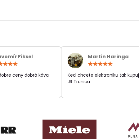
avomír Fiksel
Martin Haringa
Hodnotenie:
Hodn
5
5
/
/
 dobre ceny dobrá káva
Keď chcete elektroniku tak kupuj
5
5
JR Tronicu