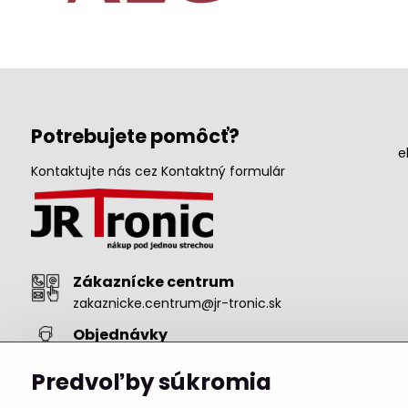
Potrebujete pomôcť?
e
Kontaktujte nás cez Kontaktný formulár
Zákaznícke centrum
zakaznicke.centrum@jr-tronic.sk
Objednávky
objednavka@jr-tronic.sk
+421 911 222 485
Predvoľby súkromia