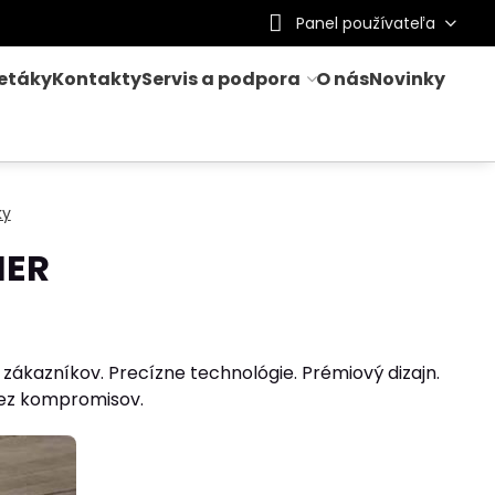
Panel používateľa
letáky
Kontakty
Servis a podpora
O nás
Novinky
ky
IER
zákazníkov. Precízne technológie. Prémiový dizajn.
ez kompromisov.