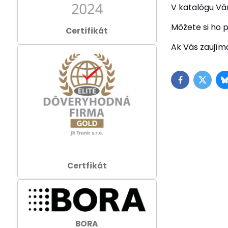
V katalógu Vá
Môžete si ho p
Certifikát
Ak Vás zaujím
Facebook
Twitte
Certfikát
BORA