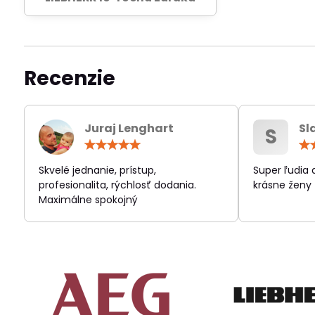
Recenzie
Juraj Lenghart
Sl
S
Hodnotenie:
5
/
Skvelé jednanie, prístup,
Super ľudia
5
profesionalita, rýchlosť dodania.
krásne ženy
Maximálne spokojný