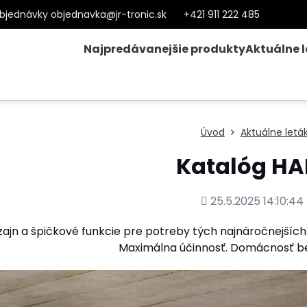
bjednávky objednavka@jr-tronic.sk
+421 911 222 485
Najpredávanejšie produkty
Aktuálne 
Úvod
Aktuálne letá
Katalóg HA
Pridané
25.5.2025 14:10:44
zajn a špičkové funkcie pre potreby tých najnáročnejších 
Maximálna účinnosť. Domácnosť b