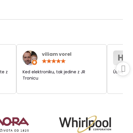
viliam vorel
H
otenie:
Hodnotenie:
5
/
te z
Ked elektroniku, tak jedine z JR
Ústretov
5
Tronicu