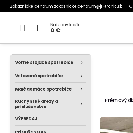
Zákaznícke centrum zakaznicke.centrum@jr-tronic.sk
O
Nákupný košík
0 €
Voľne stojace spotrebiče
Vstavané spotrebiče
Malé domáce spotrebiče
Prémiový di
Kuchynské drezy a
príslušenstvo
VÝPREDAJ
Príslušenstvo