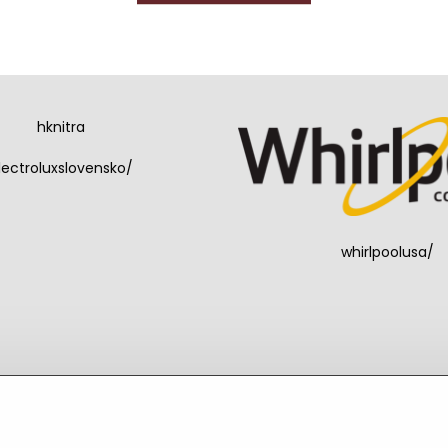
hknitra
lectroluxslovensko/
whirlpoolusa/