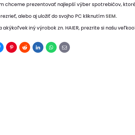
m chceme prezentovať najlepší výber spotrebičov, ktor
rezrieť, alebo aj uložiť do svojho PC kliknutím
SEM.
a akýkoľvek iný výrobok zn. HAIER, prezrite si našu veľk
r
Bluesky
Pinterest
Reddit
LinkedIn
WhatsApp
E-
mail